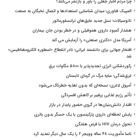
چرا مردم اخبار جعلی را باور و بازنشر می‌کنند؟
المپیک فناوری؛ میدان شناسایی استعدادها و اتصال نخبگان به صنعت
نانوسیالات؛ نسل جدید عایق‌های ترانسفورماتور
هشدار کمبود داروی هموفیلی و در خطر بودن جان بیماران
آمریکا مدل «دکتری صنعتی» را آزمایش می کند
افتخار جهانی برای دانشمند ایرانی؛ نادر انقطاع «اسطوره الکترومغناطیس»
شد
رکوردشکنی انرژی تجدیدپذیر با ۵۸۰۰ مگاوات برق
غرق‌شدگی؛ سایه مرگ در گرمای تابستان
آمپول لاغری؛ نسخه‌ای که بدون تغذیه خطرناک می‌شود
تأثیر رژیم غذایی پرفیبر بر کاهش افسردگی
اقتدار دانش‌بنیان‌ها در گروی حضور پایدار در بازار
پایش لحظه‌ای داروی پارکینسون با یک حسگر بدون باتری
تحول درمان HIV با قرص هفتگی
ناسا مأموریت ۴۸ ساله وویجر ۲ را یک سال دیگر تمدید کرد