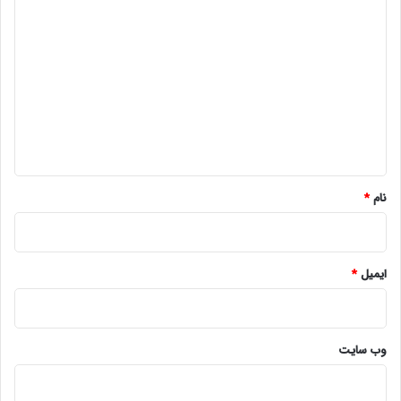
د
ی
د
گ
ا
ه
*
نام
*
ایمیل
*
وب‌ سایت