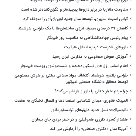
برای پیشگیری از وبا در تابستان، سبزیجات را درست بشویید
مقاومت مالاریا در برابر داروها پیچیده‌تر و نگران‌کننده‌تر شده است
گرانی امنیت سایبری، توسعه مدل جدید اوپن‌ای‌آی را متوقف کرد
کاهش ۲۹ درصدی مصرف انرژی ساختمان‌ها با یک طراحی هوشمند
پیام رئیس جهاددانشگاهی به مناسبت روز خبرنگار
باورهای نادرست درباره انتقال هپاتیت
آموزش هوش مصنوعی به مدارس ایران رسید
اعلام اسامی ژل‌های تسکین‌دهنده و شست‌وشوی پوست غیرمجاز
طراحی پلتفرم هوشمند اکتشاف مواد معدنی مبتنی بر هوش مصنوعی
توسط محقق دانشگاه صنعتی امیرکبیر
چرا مردم اخبار جعلی را باور و بازنشر می‌کنند؟
المپیک فناوری؛ میدان شناسایی استعدادها و اتصال نخبگان به صنعت
نانوسیالات؛ نسل جدید عایق‌های ترانسفورماتور
هشدار کمبود داروی هموفیلی و در خطر بودن جان بیماران
آمریکا مدل «دکتری صنعتی» را آزمایش می کند