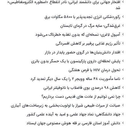
افتخار جهانی برای دانشمند ایرانی؛ نادر انقطاع «اسطوره الکترومغناطیس»
شد
رکوردشکنی انرژی تجدیدپذیر با ۵۸۰۰ مگاوات برق
غرق‌شدگی؛ سایه مرگ در گرمای تابستان
آمپول لاغری؛ نسخه‌ای که بدون تغذیه خطرناک می‌شود
تأثیر رژیم غذایی پرفیبر بر کاهش افسردگی
اقتدار دانش‌بنیان‌ها در گروی حضور پایدار در بازار
پایش لحظه‌ای داروی پارکینسون با یک حسگر بدون باتری
تحول درمان HIV با قرص هفتگی
ناسا مأموریت ۴۸ ساله وویجر ۲ را یک سال دیگر تمدید کرد
کاهش ۹۸ درصدی بوی فاضلاب با نانوفیلتر ایرانی
چرا نمی توانیم از عادت های قدیمی دست برداریم؟
صیانت از میراث طبیعی شیراز با اولویت‌بخشی به زیرساخت‌های آبیاری
جهاد دانشگاهی؛ نماد جهاد علمی و امید به آینده علمی کشور
دانش آموز استان فارسی بر قله هوش مصنوعی جهان ایستاد