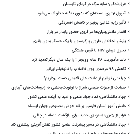
غرق‌شدگی؛ سایه مرگ در گرمای تابستان
آمپول لاغری؛ نسخه‌ای که بدون تغذیه خطرناک می‌شود
تأثیر رژیم غذایی پرفیبر بر کاهش افسردگی
اقتدار دانش‌بنیان‌ها در گروی حضور پایدار در بازار
پایش لحظه‌ای داروی پارکینسون با یک حسگر بدون باتری
تحول درمان HIV با قرص هفتگی
ناسا مأموریت ۴۸ ساله وویجر ۲ را یک سال دیگر تمدید کرد
کاهش ۹۸ درصدی بوی فاضلاب با نانوفیلتر ایرانی
چرا نمی توانیم از عادت های قدیمی دست برداریم؟
صیانت از میراث طبیعی شیراز با اولویت‌بخشی به زیرساخت‌های آبیاری
جهاد دانشگاهی؛ نماد جهاد علمی و امید به آینده علمی کشور
دانش آموز استان فارسی بر قله هوش مصنوعی جهان ایستاد
فراتر از لاغری؛ استراتژی جدید برای بازگشت عضله در چاقی
جهاد دانشگاهی در مسیر پیشرفت علمی کشور نقش‌آفرینی بیشتری کند
جاده‌ها همچنان پرخطرترین میدان امداد در فارس