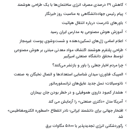
کاهش ۲۹ درصدی مصرف انرژی ساختمان‌ها با یک طراحی هوشمند
پیام رئیس جهاددانشگاهی به مناسبت روز خبرنگار
باورهای نادرست درباره انتقال هپاتیت
آموزش هوش مصنوعی به مدارس ایران رسید
اعلام اسامی ژل‌های تسکین‌دهنده و شست‌وشوی پوست غیرمجاز
طراحی پلتفرم هوشمند اکتشاف مواد معدنی مبتنی بر هوش مصنوعی
توسط محقق دانشگاه صنعتی امیرکبیر
چرا مردم اخبار جعلی را باور و بازنشر می‌کنند؟
المپیک فناوری؛ میدان شناسایی استعدادها و اتصال نخبگان به صنعت
نانوسیالات؛ نسل جدید عایق‌های ترانسفورماتور
هشدار کمبود داروی هموفیلی و در خطر بودن جان بیماران
آمریکا مدل «دکتری صنعتی» را آزمایش می کند
افتخار جهانی برای دانشمند ایرانی؛ نادر انقطاع «اسطوره الکترومغناطیس»
شد
رکوردشکنی انرژی تجدیدپذیر با ۵۸۰۰ مگاوات برق