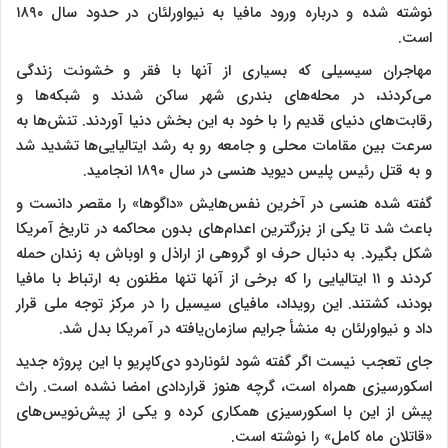
نوشته شده و درباره ورود مافیا به نیواورلئان در حدود سال ۱۸۹۰
است.
مهاجران سیسیلی که بسیاری از آنها با فقر و خشونت زندگی
می‌کردند، در محله‌های بندری شهر ساکن شدند و شبکه‌ها و
رقابت‌های دنیای قدیم را با خود به این بخش دنیا آوردند. تنش‌ها به
سرعت بین مقامات محلی و جامعه رو به رشد ایتالیایی‌ها تشدید شد
و به قتل رئیس پلیس دیوید هنسی در سال ۱۸۹۰ انجامید.
گفته شده هنسی در آخرین نفس‌هایش «داگوها» را مقصر دانست و
باعث شد تا یکی از بزرگترین اعدام‌های بدون محاکمه در تاریخ آمریکا
شکل بگیرد. به دنبال حرف او گروهی از اراذل و اوباش به زندان حمله
کردند و ۱۱ ایتالیایی را که برخی از آنها تنها مظنون به ارتباط با مافیا
بودند، کشتند. این رویداد، مافیای سیسیل را در مرکز توجه ملی قرار
داد و نیواورلئان به منشأ جرایم سازمان‌یافته در آمریکا بدل شد.
جای تعجب نیست اگر گفته شود لئوناردو دی‌کاپریو با این پروژه جدید
اسکورسیزی همراه است، گرچه هنوز قراردادی امضا نشده است. راث
پیش از این با اسکورسیزی همکاری کرده و یکی از پیش‌نویس‌های
«قاتلان ماه کامل» را نوشته است.