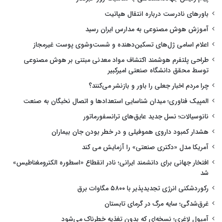
باورهای نادرست درباره انتقال هپاتیت
آموزش هوش مصنوعی به مدارس ایران رسید
اعلام اسامی ژل‌های تسکین‌دهنده و شست‌وشوی پوست غیرمجاز
طراحی پلتفرم هوشمند اکتشاف مواد معدنی مبتنی بر هوش مصنوعی
توسط محقق دانشگاه صنعتی امیرکبیر
چرا مردم اخبار جعلی را باور و بازنشر می‌کنند؟
المپیک فناوری؛ میدان شناسایی استعدادها و اتصال نخبگان به صنعت
نانوسیالات؛ نسل جدید عایق‌های ترانسفورماتور
هشدار کمبود داروی هموفیلی و در خطر بودن جان بیماران
آمریکا مدل «دکتری صنعتی» را آزمایش می کند
افتخار جهانی برای دانشمند ایرانی؛ نادر انقطاع «اسطوره الکترومغناطیس»
شد
رکوردشکنی انرژی تجدیدپذیر با ۵۸۰۰ مگاوات برق
غرق‌شدگی؛ سایه مرگ در گرمای تابستان
آمپول لاغری؛ نسخه‌ای که بدون تغذیه خطرناک می‌شود