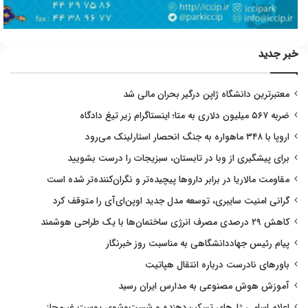
خبر جدید
معتبرترین دانشگاه ژاپن درگیر بحران مالی شد
ضربه ۵۶۷ میلیون دلاری به متا؛ اینستاگرام زیر تیغ دادگاه
اروپا با ۳۴۸ ماهواره به جنگ انحصار استارلینک می‌رود
برای پیشگیری از وبا در تابستان، سبزیجات را درست بشویید
مقاومت مالاریا در برابر داروها پیچیده‌تر و نگران‌کننده‌تر شده است
گرانی امنیت سایبری، توسعه مدل جدید اوپن‌ای‌آی را متوقف کرد
کاهش ۲۹ درصدی مصرف انرژی ساختمان‌ها با یک طراحی هوشمند
پیام رئیس جهاددانشگاهی به مناسبت روز خبرنگار
باورهای نادرست درباره انتقال هپاتیت
آموزش هوش مصنوعی به مدارس ایران رسید
اعلام اسامی ژل‌های تسکین‌دهنده و شست‌وشوی پوست غیرمجاز