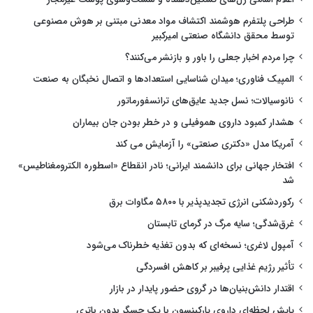
طراحی پلتفرم هوشمند اکتشاف مواد معدنی مبتنی بر هوش مصنوعی
توسط محقق دانشگاه صنعتی امیرکبیر
چرا مردم اخبار جعلی را باور و بازنشر می‌کنند؟
المپیک فناوری؛ میدان شناسایی استعدادها و اتصال نخبگان به صنعت
نانوسیالات؛ نسل جدید عایق‌های ترانسفورماتور
هشدار کمبود داروی هموفیلی و در خطر بودن جان بیماران
آمریکا مدل «دکتری صنعتی» را آزمایش می کند
افتخار جهانی برای دانشمند ایرانی؛ نادر انقطاع «اسطوره الکترومغناطیس»
شد
رکوردشکنی انرژی تجدیدپذیر با ۵۸۰۰ مگاوات برق
غرق‌شدگی؛ سایه مرگ در گرمای تابستان
آمپول لاغری؛ نسخه‌ای که بدون تغذیه خطرناک می‌شود
تأثیر رژیم غذایی پرفیبر بر کاهش افسردگی
اقتدار دانش‌بنیان‌ها در گروی حضور پایدار در بازار
پایش لحظه‌ای داروی پارکینسون با یک حسگر بدون باتری