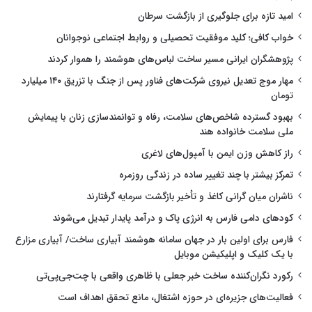
امید تازه برای جلوگیری از بازگشت سرطان
خواب کافی؛ کلید موفقیت تحصیلی و روابط اجتماعی نوجوانان
پژوهشگران ایرانی مسیر ساخت لباس‌های هوشمند را هموار کردند
مهار موج تعدیل نیروی شرکت‌های فناور پس از جنگ با تزریق ۱۴۰ میلیارد
تومان
بهبود گسترده شاخص‌های سلامت، رفاه و توانمندسازی زنان با پیمایش
ملی سلامت خانواده هند
راز کاهش وزن ایمن با آمپول‌های لاغری
تمرکز بیشتر با چند تغییر ساده در زندگی روزمره
ناشران میان گرانی کاغذ و تأخیر بازگشت سرمایه گرفتارند
کودهای دامی فارس به انرژی پاک و درآمد پایدار تبدیل می‌شوند
فارس برای اولین بار در جهان سامانه هوشمند آبیاری ساخت/ آبیاری مزارع
با یک کلیک و اپلیکیشن موبایل
رکورد نگران‌کننده ساخت خبر جعلی با ظاهری واقعی با چت‌جی‌پی‌تی
فعالیت‌های جزیره‌ای در حوزه اشتغال، مانع تحقق اهداف است