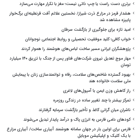
برتری دست راست یا چپ ذاتی نیست؛ مغز با تکرار مهارت می‌سازد
هشدار قرمز در مزارع ذرت شیراز/ نخستین علائم آفت قرنطینه‌ای برگ‌خوار
پاییزه مشاهده شد
امید تازه برای جلوگیری از بازگشت سرطان
خواب کافی؛ کلید موفقیت تحصیلی و روابط اجتماعی نوجوانان
پژوهشگران ایرانی مسیر ساخت لباس‌های هوشمند را هموار کردند
مهار موج تعدیل نیروی شرکت‌های فناور پس از جنگ با تزریق ۱۴۰ میلیارد
تومان
بهبود گسترده شاخص‌های سلامت، رفاه و توانمندسازی زنان با پیمایش
ملی سلامت خانواده هند
راز کاهش وزن ایمن با آمپول‌های لاغری
تمرکز بیشتر با چند تغییر ساده در زندگی روزمره
ناشران میان گرانی کاغذ و تأخیر بازگشت سرمایه گرفتارند
کودهای دامی فارس به انرژی پاک و درآمد پایدار تبدیل می‌شوند
فارس برای اولین بار در جهان سامانه هوشمند آبیاری ساخت/ آبیاری مزارع
با یک کلیک و اپلیکیشن موبایل