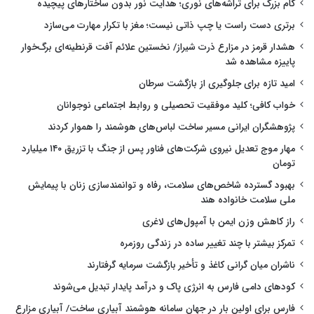
گام بزرگ برای تراشه‌های نوری؛ هدایت نور بدون ساختارهای پیچیده
برتری دست راست یا چپ ذاتی نیست؛ مغز با تکرار مهارت می‌سازد
هشدار قرمز در مزارع ذرت شیراز/ نخستین علائم آفت قرنطینه‌ای برگ‌خوار
پاییزه مشاهده شد
امید تازه برای جلوگیری از بازگشت سرطان
خواب کافی؛ کلید موفقیت تحصیلی و روابط اجتماعی نوجوانان
پژوهشگران ایرانی مسیر ساخت لباس‌های هوشمند را هموار کردند
مهار موج تعدیل نیروی شرکت‌های فناور پس از جنگ با تزریق ۱۴۰ میلیارد
تومان
بهبود گسترده شاخص‌های سلامت، رفاه و توانمندسازی زنان با پیمایش
ملی سلامت خانواده هند
راز کاهش وزن ایمن با آمپول‌های لاغری
تمرکز بیشتر با چند تغییر ساده در زندگی روزمره
ناشران میان گرانی کاغذ و تأخیر بازگشت سرمایه گرفتارند
کودهای دامی فارس به انرژی پاک و درآمد پایدار تبدیل می‌شوند
فارس برای اولین بار در جهان سامانه هوشمند آبیاری ساخت/ آبیاری مزارع