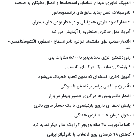
المپیک فناوری؛ میدان شناسایی استعدادها و اتصال نخبگان به صنعت
نانوسیالات؛ نسل جدید عایق‌های ترانسفورماتور
هشدار کمبود داروی هموفیلی و در خطر بودن جان بیماران
آمریکا مدل «دکتری صنعتی» را آزمایش می کند
افتخار جهانی برای دانشمند ایرانی؛ نادر انقطاع «اسطوره الکترومغناطیس»
شد
رکوردشکنی انرژی تجدیدپذیر با ۵۸۰۰ مگاوات برق
غرق‌شدگی؛ سایه مرگ در گرمای تابستان
آمپول لاغری؛ نسخه‌ای که بدون تغذیه خطرناک می‌شود
تأثیر رژیم غذایی پرفیبر بر کاهش افسردگی
اقتدار دانش‌بنیان‌ها در گروی حضور پایدار در بازار
پایش لحظه‌ای داروی پارکینسون با یک حسگر بدون باتری
تحول درمان HIV با قرص هفتگی
ناسا مأموریت ۴۸ ساله وویجر ۲ را یک سال دیگر تمدید کرد
کاهش ۹۸ درصدی بوی فاضلاب با نانوفیلتر ایرانی