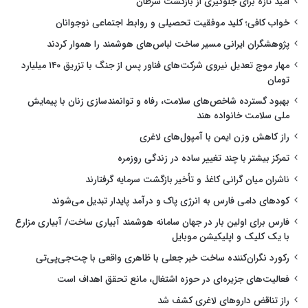
امید تازه برای جلوگیری از بازگشت سرطان
خواب کافی؛ کلید موفقیت تحصیلی و روابط اجتماعی نوجوانان
پژوهشگران ایرانی مسیر ساخت لباس‌های هوشمند را هموار کردند
مهار موج تعدیل نیروی شرکت‌های فناور پس از جنگ با تزریق ۱۴۰ میلیارد
تومان
بهبود گسترده شاخص‌های سلامت، رفاه و توانمندسازی زنان با پیمایش
ملی سلامت خانواده هند
راز کاهش وزن ایمن با آمپول‌های لاغری
تمرکز بیشتر با چند تغییر ساده در زندگی روزمره
ناشران میان گرانی کاغذ و تأخیر بازگشت سرمایه گرفتارند
کودهای دامی فارس به انرژی پاک و درآمد پایدار تبدیل می‌شوند
فارس برای اولین بار در جهان سامانه هوشمند آبیاری ساخت/ آبیاری مزارع
با یک کلیک و اپلیکیشن موبایل
رکورد نگران‌کننده ساخت خبر جعلی با ظاهری واقعی با چت‌جی‌پی‌تی
فعالیت‌های جزیره‌ای در حوزه اشتغال، مانع تحقق اهداف است
راز تناقض داروهای لاغری کشف شد