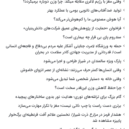
وقتی مغز با رژیم لاغری مقابله میکند: چرا وزن دوباره برمیگردد؟
تولید ضدآفتاب‌های نانویی بومی با عملکرد بهتر
آیا هوش مصنوعی ما را کم‌هوش‌تر می‌کند؟
فراخوان «حمایت از پژوهش‌های عمیق شرکت‌های دانش‌بنیان»
سندروم پای بی قرار چه بیماری است؟
حمله به ورزشگاه لامرد، جنایتی آشکار علیه مردم بی‌دفاع و فاجعه‌ای انسانی
است/ قدردانی از مدیریت جهادی کادر سلامت در بحران
پارک ویژه سالمندان در شیراز طراحی و اجرا می‌شود
وقتی انسان‌ها کمتر حرف می‌زنند؛ نشانه‌ای از عصر انزوای خاموش
وقتی خانه به دستیار شخصی شما تبدیل می‌شود
چرا حفظ کاهش وزن این‌قدر سخت است؟
گام بزرگ برای تراشه‌های نوری؛ هدایت نور بدون ساختارهای پیچیده
برتری دست راست یا چپ ذاتی نیست؛ مغز با تکرار مهارت می‌سازد
هشدار قرمز در مزارع ذرت شیراز/ نخستین علائم آفت قرنطینه‌ای برگ‌خوار
پاییزه مشاهده شد