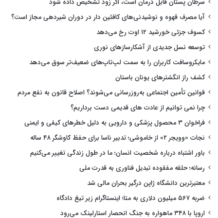
سرطان پستان قابل درمان است، اگر زود تشخیص داده شود
آیا مصرف قهوه و نوشیدنی‌های کافئین دار در دوران شیردهی مجاز است؟
کسوف جزئی خورشید ۱۲ اوت رخ می‌دهد
توسعه نسل جدیدی از آشکارسازهای نوری
مایکروسافت کاربران را به سمت لپ‌تاپ‌های ضعیف‌تر سوق می‌دهد
کشف راز انگشترهای یونان باستان
قوانین تأمین اجتماعی به‌روزرسانی می‌شوند؟ اصلاح قانون به نفع مردم
چرا نمی توانیم از عادت های قدیمی دست برداریم؟
فراخوان ۳ محصول پزشکی و دارویی به دلیل خطرهای کیفی و ایمنی
نجات «وویجر ۲» از خاموشی؛ تدبیر ناسا برای حفظ کاوشگر ۴۸ ساله
باور اشتباه درباره شخصیت انسان؛ ما در طول زندگی تغییر می‌کنیم
رسانه؛ حلقه مفقوده تبدیل فناوری به قدرت ملی
معتبرترین دانشگاه ژاپن درگیر بحران مالی شد
ضربه ۵۶۷ میلیون دلاری به متا؛ اینستاگرام زیر تیغ دادگاه
اروپا با ۳۴۸ ماهواره به جنگ انحصار استارلینک می‌رود