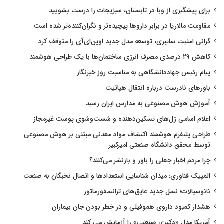
برای پیشگیری از وبا در تابستان، سبزیجات را درست بشویید
مقاومت مالاریا در برابر داروها پیچیده‌تر و نگران‌کننده‌تر شده است
گرانی امنیت سایبری، توسعه مدل جدید اوپن‌ای‌آی را متوقف کرد
کاهش ۲۹ درصدی مصرف انرژی ساختمان‌ها با یک طراحی هوشمند
پیام رئیس جهاددانشگاهی به مناسبت روز خبرنگار
باورهای نادرست درباره انتقال هپاتیت
آموزش هوش مصنوعی به مدارس ایران رسید
اعلام اسامی ژل‌های تسکین‌دهنده و شست‌وشوی پوست غیرمجاز
طراحی پلتفرم هوشمند اکتشاف مواد معدنی مبتنی بر هوش مصنوعی
توسط محقق دانشگاه صنعتی امیرکبیر
چرا مردم اخبار جعلی را باور و بازنشر می‌کنند؟
المپیک فناوری؛ میدان شناسایی استعدادها و اتصال نخبگان به صنعت
نانوسیالات؛ نسل جدید عایق‌های ترانسفورماتور
هشدار کمبود داروی هموفیلی و در خطر بودن جان بیماران
آمریکا مدل «دکتری صنعتی» را آزمایش می کند