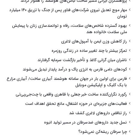
پژوهشگران ایرانی مسیر ساخت لباس‌های هوشمند را هموار کردند
مهار موج تعدیل نیروی شرکت‌های فناور پس از جنگ با تزریق ۱۴۰ میلیارد
تومان
بهبود گسترده شاخص‌های سلامت، رفاه و توانمندسازی زنان با پیمایش
ملی سلامت خانواده هند
راز کاهش وزن ایمن با آمپول‌های لاغری
تمرکز بیشتر با چند تغییر ساده در زندگی روزمره
ناشران میان گرانی کاغذ و تأخیر بازگشت سرمایه گرفتارند
کودهای دامی فارس به انرژی پاک و درآمد پایدار تبدیل می‌شوند
فارس برای اولین بار در جهان سامانه هوشمند آبیاری ساخت/ آبیاری مزارع
با یک کلیک و اپلیکیشن موبایل
رکورد نگران‌کننده ساخت خبر جعلی با ظاهری واقعی با چت‌جی‌پی‌تی
فعالیت‌های جزیره‌ای در حوزه اشتغال، مانع تحقق اهداف است
راز تناقض داروهای لاغری کشف شد
نسل جدید داروهای ضدسرطان در مسیر تولید انبوه
چرا سرطان ریشه‌کن نمی‌شود؟