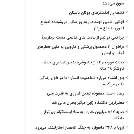
سوق می‌دهد
کشف راز انگشترهای یونان باستان
قوانین تأمین اجتماعی به‌روزرسانی می‌شوند؟ اصلاح
قانون به نفع مردم
چرا نمی توانیم از عادت های قدیمی دست برداریم؟
فراخوان ۳ محصول پزشکی و دارویی به دلیل خطرهای
کیفی و ایمنی
نجات «وویجر ۲» از خاموشی؛ تدبیر ناسا برای حفظ
کاوشگر ۴۸ ساله
باور اشتباه درباره شخصیت انسان؛ ما در طول زندگی
تغییر می‌کنیم
رسانه؛ حلقه مفقوده تبدیل فناوری به قدرت ملی
معتبرترین دانشگاه ژاپن درگیر بحران مالی شد
ضربه ۵۶۷ میلیون دلاری به متا؛ اینستاگرام زیر تیغ
دادگاه
اروپا با ۳۴۸ ماهواره به جنگ انحصار استارلینک می‌رود