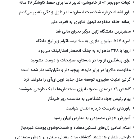
نجات «وویجر ۲» از خاموشی؛ تدبیر ناسا برای حفظ کاوشگر ۴۸ ساله
باور اشتباه درباره شخصیت انسان؛ ما در طول زندگی تغییر می‌کنیم
رسانه؛ حلقه مفقوده تبدیل فناوری به قدرت ملی
معتبرترین دانشگاه ژاپن درگیر بحران مالی شد
ضربه ۵۶۷ میلیون دلاری به متا؛ اینستاگرام زیر تیغ دادگاه
اروپا با ۳۴۸ ماهواره به جنگ انحصار استارلینک می‌رود
برای پیشگیری از وبا در تابستان، سبزیجات را درست بشویید
مقاومت مالاریا در برابر داروها پیچیده‌تر و نگران‌کننده‌تر شده است
گرانی امنیت سایبری، توسعه مدل جدید اوپن‌ای‌آی را متوقف کرد
کاهش ۲۹ درصدی مصرف انرژی ساختمان‌ها با یک طراحی هوشمند
پیام رئیس جهاددانشگاهی به مناسبت روز خبرنگار
باورهای نادرست درباره انتقال هپاتیت
آموزش هوش مصنوعی به مدارس ایران رسید
اعلام اسامی ژل‌های تسکین‌دهنده و شست‌وشوی پوست غیرمجاز
طراحی پلتفرم هوشمند اکتشاف مواد معدنی مبتنی بر هوش مصنوعی