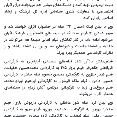
بلیت اینترنتی تهیه کنند و دستگاه‌های دولتی هم می‌توانند برای اکران
اختصاصی با معاونت هنری سینمایی اداره کل فرهنگ و ارشاد
اسلامی رایزنی کنند.
وی با بیان اینکه امسال ۳۳ فیلم در جشنواره اکران خواهند شد و
سهم همدان ۱۶ فیلم است که در سینماهای فلسطین و فرهنگ اکران
می‌شود ادامه داد: در کنار تماشای فیلم اهالی سینما هم می‌توانند در
حاشیه برنامه‌ها جلسات و دوره‌‌های نقد و بررسی داشته باشند و از
نظرات کارشناسی همدیگر بهره ببرند.
فیض‌منش یادآور شد: فیلم‌های سینمایی آپاراتچی به کارگردانی
قربانعلی طاهرفر، فیلم پرواز ۱۷۵ به کارگردانی محمدحسین حقیقت،
فیلم شکار حلزون به کارگردانی محسن جسور، فیلم ظاهر به کارگردانی
حسین عامری، فیلم ملکه آلیشون به کارگردانی ابراهیم نورآورمحمد،
فیلم دروغ‌های زیبا به کارگردانی مرتضی آتش زمزم در سینماهای
همدان اکران می‌شوند.
وی بیان کرد: فیلم شور عاشقی به کارگردانی داریوش یاری، فیلم
معجزه پروین به کارگردانی محمدرضا ورزی، فیلم میرو به کارگردانی
حسین ریگی، فیلم نبودنت به کارگردانی کاوه سجادی حسینی، فیلم