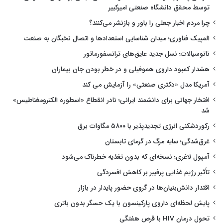
توسط محقق دانشگاه صنعتی امیرکبیر
چرا مردم اخبار جعلی را باور و بازنشر می‌کنند؟
المپیک فناوری؛ میدان شناسایی استعدادها و اتصال نخبگان به صنعت
نانوسیالات؛ نسل جدید عایق‌های ترانسفورماتور
هشدار کمبود داروی هموفیلی و در خطر بودن جان بیماران
آمریکا مدل «دکتری صنعتی» را آزمایش می کند
افتخار جهانی برای دانشمند ایرانی؛ نادر انقطاع «اسطوره الکترومغناطیس»
شد
رکوردشکنی انرژی تجدیدپذیر با ۵۸۰۰ مگاوات برق
غرق‌شدگی؛ سایه مرگ در گرمای تابستان
آمپول لاغری؛ نسخه‌ای که بدون تغذیه خطرناک می‌شود
تأثیر رژیم غذایی پرفیبر بر کاهش افسردگی
اقتدار دانش‌بنیان‌ها در گروی حضور پایدار در بازار
پایش لحظه‌ای داروی پارکینسون با یک حسگر بدون باتری
تحول درمان HIV با قرص هفتگی