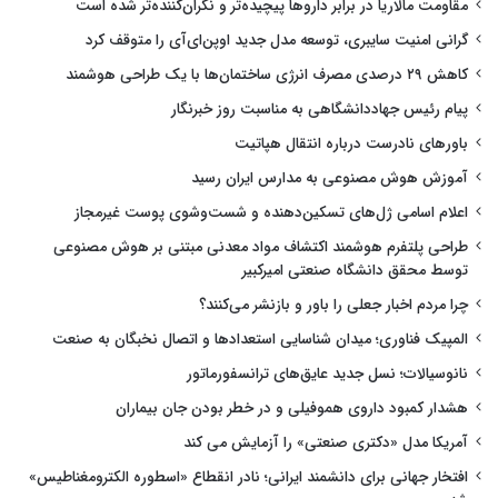
مقاومت مالاریا در برابر داروها پیچیده‌تر و نگران‌کننده‌تر شده است
گرانی امنیت سایبری، توسعه مدل جدید اوپن‌ای‌آی را متوقف کرد
کاهش ۲۹ درصدی مصرف انرژی ساختمان‌ها با یک طراحی هوشمند
پیام رئیس جهاددانشگاهی به مناسبت روز خبرنگار
باورهای نادرست درباره انتقال هپاتیت
آموزش هوش مصنوعی به مدارس ایران رسید
اعلام اسامی ژل‌های تسکین‌دهنده و شست‌وشوی پوست غیرمجاز
طراحی پلتفرم هوشمند اکتشاف مواد معدنی مبتنی بر هوش مصنوعی
توسط محقق دانشگاه صنعتی امیرکبیر
چرا مردم اخبار جعلی را باور و بازنشر می‌کنند؟
المپیک فناوری؛ میدان شناسایی استعدادها و اتصال نخبگان به صنعت
نانوسیالات؛ نسل جدید عایق‌های ترانسفورماتور
هشدار کمبود داروی هموفیلی و در خطر بودن جان بیماران
آمریکا مدل «دکتری صنعتی» را آزمایش می کند
افتخار جهانی برای دانشمند ایرانی؛ نادر انقطاع «اسطوره الکترومغناطیس»