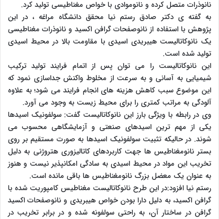
نانوذرات متصل کرده و نانوموادی با خواص مغناطیسی تولید کرد.
به گفته ی دکتر صادق رستم نیا محقق دانشگاه مراغه ، در این
پژوهش با استفاده از نانوصفحات گرافن اکسید و نانوذرات مغناطیسی
یک نانوکاتالیست هیبریدی اسیدی با مقاومت بالا در محیط اسیدی
تولید شده است.
این نانوکاتالیست را می توان پس از اتمام فرایند تولید ترکیب
شیمیایی به آسانی و به سرعت از مخلوط واکنش جداسازی نمود که
این موضوع سبب کاهش هزینه های انجام فرایند می شود؛ به علاوه
آلودگی به مراتب کمتری را برای محیط زیست به وجود می آورد.
وی در رابطه با ویژگی بارز این نانوکاتالیست گفت: سولفونیک اسیدها
یکی از مهم ترین اسیدهای صنعتی و آزمایشگاهی محسوب می
شوند. در حالیکه تثبیت سولفونیک اسیدها به صورت مستقیم بر روی
بستر نانومغناطیس ها جهت کاربردهای کاتالیزوری هتروژنی به دلیل
تخریب این مواد در محیط اسیدی به سادگی امکانپذیر نیست و هنوز
به عنوان یک معضل بزرگ نانومغناطیس ها باقی مانده است.
رستم نیا افزود:در این طرح نانوکاتالیست مغناطیس کامپوریت شده با
گرافن اکسید، به دلیل دارا بودن خواص هیبریدی و نانوصفحات اکسید
گرافن در ساختار آن، به راحتی سولفونه شده و در برابر تخریب در