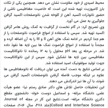
محیط اسیدی از خود مقاومت نشان می دهد. همچنین یکی از نکات
بارز کامپوزیت تهیه شده این است که خاصیت مغناطیسی ناشی از
حضور نانوذرات اکسید آهن از کلوخه شدن نانوصفحات اکسید گرافن
جلوگیری به عمل می آورد.
وی تصریح کرد: در گام نخست از گرافیت به کمک روش هامر گرافن
اکسید تهیه شد. سپس با استفاده از امواج فراصوت نانوصفحات را از
هم جدا کردیم. در ادامه نمک های آهن II و III را به آن اضافه کرده و
مجدداً با استفاده از امواج فراصوت نمک ها بین لایه ها نفوذ داده
شد. در مرحله ی بعد pH محلول را به ۱۲ رسانده تا نانوکاتالیست
مغناطیسی بین لایه ها تشکیل شود. سپس از این نانوکاتالیست
جهت تولید سولفونیک اسید استفاده شد.
بر اساس نتایج به دست آمده می توان دریافت که نانومغناطیس ها
علاوه بر اینکه موجب فاصله گرفتن نانوصفحات اکسید گرافن می
شوند، با آن ها نیز اندرکنش می دهند.
این تحقیقات حاصل تلاش های دکتر صادق رستم نیا- عضو هیأت
علمی دانشگاه مراغه- و اسماعیل دوست خواه- دانشجوی مقطع
دکتری دانشگاه مراغه- است.نتایج این کار در مجله Journal of
Colloid and Interface Science(جلد ۴۷۸، سال ۲۰۱۶، صفحات