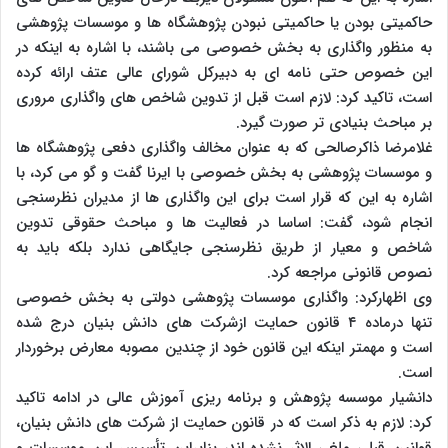
حاکمیتی بودن یا حاکمیتی نبودن پژوهشگاه ها و موسسات پژوهشی
به منظور واگذاری به بخش خصوصی می باشند، با اشاره به اینکه در
این خصوص حتی نامه ای به دبیرکل شورای عالی عتف ارائه کرده
است، تاکید کرد: لازم است قبل از تدوین شاخص های واگذاری مروری
بر مباحث بنیادی تر صورت گیرد.
غلامرضا ذاکرصالحی که به عنوان مخالف واگذاری دفعی پژوهشگاه ها
و موسسات پژوهشی به بخش خصوصی با ایرنا گفت و گو می کرد، با
اشاره به این که قرار است برای این واگذاری ها از مدیران نظرسنجی
انجام شود، گفت: اساسا در فعالیت ها و مباحث حقوقی تدوین
شاخص و معیار از طریق نظرسنجی جایگاهی ندارد بلکه باید به
نصوص قانونی مراجعه کرد.
وی اظهارکرد: واگذاری موسسات پژوهشی دولتی به بخش خصوصی
تنها درماده ۴ قانون حمایت ازشرکت های دانش بنیان درج شده
است و مهمتر اینکه این قانون خود از چندین مصوبه معارض برخوردار
است.
دانشیار موسسه پژوهش و برنامه ریزی آموزش عالی در ادامه تاکید
کرد: لازم به ذکر است که در قانون حمایت از شرکت های دانش بنیان،
قوانین قبلی ملغی الاثر نشده اند، بنابراین تأسیس این موسسات و