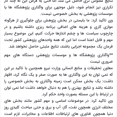
نتایج ملموس تری حاصل می شد، اما حتی به فرض این که چند کار
تکراری نیز انجام شود، دلیل موجهی برای واگذاری پژوهشگاه ها یا
موسسات پژوهشی به بخش خصوصی نیست.
وی تاکید کرد: ما بایستی در بخش پژوهش برای جلوگیری از هرگونه
موازی کاری و هزینه های اضافی برنامه ریزی داشته باشیم و در
چارچوب سیاست ها و چشم اندازها حرکت کنیم، این موضوع بسیار
مهم و قابل اعتنا است اما این که همه واحدهای پژوهشی کشور تحت
فرمان یک مجموعه اجرایی باشند، نتایج مثبتی حاصل نخواهد شد.
**واگذاری پژوهشگاه ها و موسسات پژوهشی دستگاه های مهم
ضروری نیست
معاون تحقیقات و منابع انسانی وزارت نیرو همچنین با تاکید بر این
که نمی توان به این واگذاری ها به صورت صفر و یک نگاه کرد، اظهار
داشت: یک بخش ممکن است زمینه واگذاری به بخش خصوصی را
داشته باشد و نتایج بهتری را هم به دنبال خواهد داشت اما نمی توان
در ارتباط با این مسئله بصورت واحد حکم کرد.
وی تاکید کرد: در موضوعات اساسی و مهم کشور مانند بخش های
مختلف انرژی همچون نفت، گاز، آب و برق و حتی مباحث کلیدی روز
دنیا همچون فناوری های ارتباطات، اطلاعات و مخابرات، لازم است