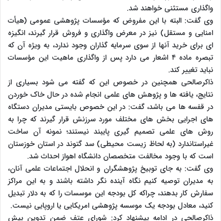
واگذاری مستثنی خواهند شد.
وی گفت: البته با این مفروض که مؤسسات پژوهشی عمومی (هیأت
امنایی و مستقل) نیز در معرض واگذاری و فروش قرار گیرند، انگیزه
ای برای خرید آنها از سوی سرمایه گذاران وجود ندارد، به ویژه آن که
تبصره ماده ۴ اشعار می دارد پس از واگذاری ماهیت این مؤسسات
نباید تغییر کند.
ذاکرصالحی همچنین در خصوص این که گفته می شود بسیاری از
نتایج، یافته ها و پژوهش های علمی انجام شده در حال خاک خوردن
در قفسه ها می باشد، گفت: در این خصوص بایستی مدیران دستگاه
های اجرایی بخش های مختلف مورد سرزنش قرار گیرند که چرا به
روش های علمی تصمیم گیری پایبند نیستند؛ نمونه آن ساخت
غیراستاندارد (به لحاظ زیست محیطی) سد گتوند در استان خوزستان
است که با وجود مخالفت متخصصان دانشگاه اهواز احداث شد.
وی گفت: به جای توبیخ پژوهشگران و انحلال اجتماعات علمی آنان،
به مدیران توصیه کنیم نگاه آینده نگر داشته باشند و به این مراکز
سفارش کار بدهند، چراکه کل بودجه این موسسات را که به دلار تبدیل
کنید، معادل بودجه یک موسسه پژوهشی امریکایی یا اروپایی نیست.
ذاکرصالحی در ادامه پیشنهاد کرد: شورای عتف ضمن تدوین پیش