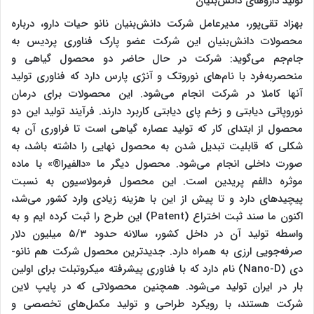
تولید داروهای دانش‌بنیان
بهزاد تقی‌پور، مدیرعامل شرکت دانش‌بنیان نانو حیات دارو، درباره
محصولات دانش‌بنیان این شرکت عضو پارک فناوری پردیس به
جام‌جم می‌گوید: شرکت در حال حاضر دو محصول گیاهی و
منحصربه‌فرد با نام‌های نوروتک و آنژی پارس دارد که فناوری تولید
آنها کاملا در شرکت انجام می‌شود. این محصولات برای درمان
نوروپاتی دیابتی و زخم پای دیابتی کاربرد دارند. فرآیند تولید این دو
محصول از ابتدای کار که تولید عصاره گیاهی است تا فراوری آن به
شکلی که قابلیت تبدیل شدن به محصول نهایی را داشته باشد، به
صورت داخلی انجام می‌شود. محصول دیگر ما «دالفیرا®» با ماده
موثره دالفم پریدین است. این محصول فرمولاسیون به نسبت
پیچیدهای دارد و تا پیش از این با هزینه زیادی وارد کشور می‌شد،
اکنون ما سند ثبت اختراع (Patent) این طرح را ثبت کرده ایم و به
واسطه تولید آن در داخل کشور، سالانه حدود ۵/۳ میلیون دلار
صرفه‌جویی ارزی به همراه دارد. جدیدترین محصول شرکت هم نانو-
دی (Nano-D) نام دارد که با فناوری پیشرفته میکروتبلت برای اولین
بار در ایران تولید می‌شود. همچنین محصولاتی که در پایپ لاین
شرکت هستند، با رویکرد طراحی و تولید مکمل‌های تخصصی و