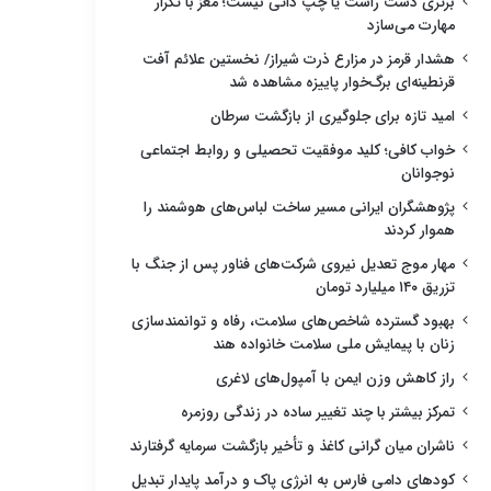
برتری دست راست یا چپ ذاتی نیست؛ مغز با تکرار
مهارت می‌سازد
هشدار قرمز در مزارع ذرت شیراز/ نخستین علائم آفت
قرنطینه‌ای برگ‌خوار پاییزه مشاهده شد
امید تازه برای جلوگیری از بازگشت سرطان
خواب کافی؛ کلید موفقیت تحصیلی و روابط اجتماعی
نوجوانان
پژوهشگران ایرانی مسیر ساخت لباس‌های هوشمند را
هموار کردند
مهار موج تعدیل نیروی شرکت‌های فناور پس از جنگ با
تزریق ۱۴۰ میلیارد تومان
بهبود گسترده شاخص‌های سلامت، رفاه و توانمندسازی
زنان با پیمایش ملی سلامت خانواده هند
راز کاهش وزن ایمن با آمپول‌های لاغری
تمرکز بیشتر با چند تغییر ساده در زندگی روزمره
ناشران میان گرانی کاغذ و تأخیر بازگشت سرمایه گرفتارند
کودهای دامی فارس به انرژی پاک و درآمد پایدار تبدیل