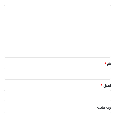
د
ی
د
گ
ا
ه
*
نام
*
ایمیل
*
وب‌ سایت