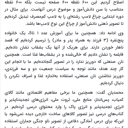
اصلاح کردیم. این ۶۰۰ نقطه ۶۰۰ صفحه نیست بلکه ۶۰۰ نقطه
متناسب با سن دانش‌آموز و موضوع درس آنهاست. برای مثال در
دوره ابتدایی چراغ لامپ رشته‌ای را به لامپ کم‌مصرف تبدیل کرده‌ایم
تا تصویر ذهنی دانش‌آموز از چراغ این نوع لامپ‌ها باشد.
وی ادامه داد: همچنین ما برای آموزش عدد ۱ تا5، یک خانواده
پنج‌نفره (۳ فرزند به همراه پدر و مادر) را ترسیم کرده‌ایم که قصد
ناهار خوردن دارند. برای هریک از آنها یک بشقاب نشان داده‌ایم.
قابلمه را نشان دادیم که خالی‌شده و در بشقاب‌ها غذا است. همچنین
نان صنعتی که دورریز ندارد را در تصویر گنجانده‌ایم. ما با انجام این
کار چند هدف مانند توجه به سیاست جمعیت دو و سه فرزندی،
دورریز نداشتن نان صنعتی، استفاده به‌اندازه غذا و اسراف نکردن را
دنبال کرده‌ایم.
محمدیان گفت: همچنین ما برخی مفاهیم اقتصادی مانند کالای
کمیاب، پس‌انداز، منابع ملی، ثروت ملی، انرژی‌های تجدیدناپذیر و
انرژی تجدیدپذیر و انرژی پاک را وارد محتوای درسی کرده‌ایم. در
کتاب‌های درسی نیز تصویر کالاهای ساخت خارجی دیده نمی‌شود یا
این‌که برای درس آمادگی دفاعی از تصویر ناو جنگی جماران استفاده