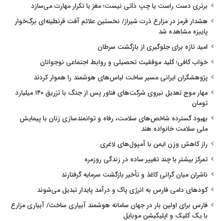
برتری دست راست یا چپ ذاتی نیست؛ مغز با تکرار مهارت می‌سازد
هشدار قرمز در مزارع ذرت شیراز/ نخستین علائم آفت قرنطینه‌ای برگ‌خوار
پاییزه مشاهده شد
امید تازه برای جلوگیری از بازگشت سرطان
خواب کافی؛ کلید موفقیت تحصیلی و روابط اجتماعی نوجوانان
پژوهشگران ایرانی مسیر ساخت لباس‌های هوشمند را هموار کردند
مهار موج تعدیل نیروی شرکت‌های فناور پس از جنگ با تزریق ۱۴۰ میلیارد
تومان
بهبود گسترده شاخص‌های سلامت، رفاه و توانمندسازی زنان با پیمایش
ملی سلامت خانواده هند
راز کاهش وزن ایمن با آمپول‌های لاغری
تمرکز بیشتر با چند تغییر ساده در زندگی روزمره
ناشران میان گرانی کاغذ و تأخیر بازگشت سرمایه گرفتارند
کودهای دامی فارس به انرژی پاک و درآمد پایدار تبدیل می‌شوند
فارس برای اولین بار در جهان سامانه هوشمند آبیاری ساخت/ آبیاری مزارع
با یک کلیک و اپلیکیشن موبایل