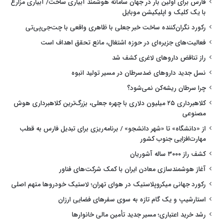
فارس برای اولین بار در جهان سامانه هوشمند آبیاری ساخت/ آبیاری مزارع
با یک کلیک و اپلیکیشن موبایل
رکورد نگران‌کننده ساخت خبر جعلی با ظاهری واقعی با چت‌جی‌پی‌تی
فعالیت‌های جزیره‌ای در حوزه اشتغال، مانع تحقق اهداف است
راز تناقض داروهای لاغری کشف شد
نسل جدید داروهای ضدسرطان در مسیر تولید انبوه
چرا سرطان ریشه‌کن نمی‌شود؟
کلاهبرداری ۲۵ میلیون دلاری با چهره جعلی، بزرگ‌ترین کلاهبرداری هوش
مصنوعی
از «دانشگاه» تا «شهر دانشجو» / برنامه‌ریزی برای تبدیل فارس به قطب
مهارت‌افزایی جنوب کشور
کشف راز ۳۰۰۰ ساله آشوریان
آغاز هوشمندسازی معادن ایران با کمک شرکت‌های فناور
رکورد جهانی میکروپلاستیک در هوای تهران؛ لاستیک خودروها متهم اصلی
استارشیپ و یک گام تازه به سوی سفرهای فضایی ارزان
رشد خرید اعتباری؛ مسیر جدید تأمین مالی خانوارها