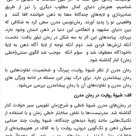
شناسیم، هم‌زمان دنیای کمال مطلوب دیگری را نیز از طریق
نمادپردازی و لایه‌های چندگانۀ معنا به ذهن خواننده القا کنند و
واقعیتی نو را پدید آورند. رمان‌نویس مدرن سعی کرد به شکافی که
بین دنیای مشهود و انعکاس این دنیا در ذهن انسان وجود دارد،
بپردازد. پیامدهای این کار به سه شکل در رمان تبلور یافت: نخست
آنکه ارزش‌ها فردی شد. دوم آنکه توجه از لایۀ آگاه ذهن به لایۀ
ناخودآگاه معطوف شد و سوّم آنکه موجب شد الگوی سنتی(خطی
زمان) کنار گذاشته شود.
رمان مدرن از نظر شیوۀ روایت، پیرنگ و شخصیت، تفاوت‌هایی با
رمان پیشامدرن دارد. برای درک بهتر این مسئله در ادامه ویژگی های
رمان مدرن و تفاوت‌های آن با رمانِ پیشامدرن بررسی می‌شود
.
الف: شیوۀ روایت در رمان مدرن
در رمان‌های مدرن شیوۀ خطی و شرح‌زمان تقویمی سیر حوادث کنار
گذاشته شد. مدرنیست‌ها با نقضِ ساختار خطیِ زمان و با استفاده از
تکنیک‌هایی مانند زاویۀ دیدهای چندگانه، شیوۀ روایت چند صدایی
سیلان ذهن و تک‌گویی درونی، روایت را به کلاف در هم‌پیچیده‌ای از
خاطرات بدل کردند. در رمان‌های مدرن، راوی که معمولاً خود