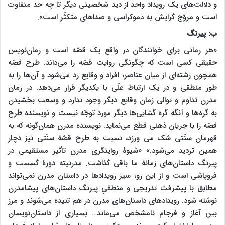
و دلالت‌های یک رویداد واحد از دید شخصیتی دیگر تا چه حد متفاوت
است و مروّج گرایش به دموکراسی و صداهای متکثّر است»
.
ب: پیرنگ
«هر رمانی برای خوانندگان در واقع یک قصّه است و رمان‌نویس
حقیقی کسی است که چگونگی روایت قصّه را می‌داند. طرح قصّه
همچون رشته‌ای از میان عناصر، افراد و وقایع رد می‌شود و آن‌ها را به
طور منطقی و در یک ارتباط علّی با یکدیگر قرار می‌دهد. در رمان
مدرن تداوم و توالی زمان وقایع دیگر وجود ندارد و وسعت بخشیدن
به گره‌ها و آنگه گره گشایی‌ها دیگر مورد توجّه نیست و نویسنده طرح
قصّه را با جریان ذهنی قطع می‌نماید. نویسنده مدرن همان‌گونه که به
قهرمان سنّتی شک می ورزد، نسبت به طرح قصّۀ سنّتی نیز دچار
همین تردید می‌شود.» «شیوۀ روایتگری مدرن تأثیر مستقیمی در
پیرنگ داستان‌های زمانۀ ما باقی گذاشت. مدرنیته دورۀ گسست و
فروپاشی است و از این رو، سیر رویدادها در داستان مدرن نمی‌تواند
مطابق با پیشرفت تدریجی و منطقیِ پیرنگ داستان‌های پیشامدرن
نوشته شود. رویدادهای داستان‌های مدرن در هم تنیده می‌شوند و مرز
بین آغاز و فرجام نامشخص می‌ماند… بسیاری از داستان‌نویسان