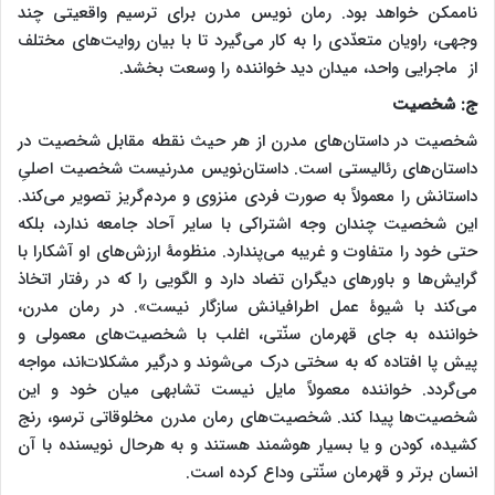
ناممکن خواهد بود. رمان نویس مدرن برای ترسیم واقعیتی چند
وجهی، راویان متعدّدی را به کار می‌گیرد تا با بیان روایت‌های مختلف
از ماجرایی واحد، میدان دید خواننده را وسعت بخشد.
ج: شخصیت
شخصیت در داستان‌های مدرن از هر حیث نقطه مقابل شخصیت در
داستان‌های رئالیستی است. داستان‌نویس مدرنیست شخصیت اصلیِ
داستانش را معمولاً به صورت فردی منزوی و مردم‌گریز تصویر می‌کند.
این شخصیت چندان وجه اشتراکی با سایر آحاد جامعه ندارد، بلکه
حتی خود را متفاوت و غریبه می‌پندارد. منظومۀ ارزش‌های او آشکارا با
گرایش‌ها و باورهای دیگران تضاد دارد و الگویی را که در رفتار اتخاذ
می‌کند با شیوۀ عمل اطرافیانش سازگار نیست». در رمان مدرن،
خواننده به جای قهرمان سنّتی، اغلب با شخصیت‌های معمولی و
پیش پا افتاده که به سختی درک می‌شوند و درگیر مشکلات‌اند، مواجه
می‌گردد. خواننده معمولاً مایل نیست تشابهی میان خود و این
شخصیت‌ها پیدا کند. شخصیت‌های رمان مدرن مخلوقاتی ترسو، رنج
کشیده، کودن و یا بسیار هوشمند هستند و به هرحال نویسنده با آن
انسان برتر و قهرمان سنّتی وداع کرده است.