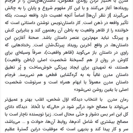
مدرن با اختیار کردن روندی معکوس، داستان‌های‌شان را از فرجام
رویدادها آغاز می‌کنند و با این کار مفهوم شروع و پایان را به چالش
می‌گیرند [از نظر آن‌ها] اساساً آنچه اهمیت دارد واقعه نیست، بلکه
تأثیر واقعه در ذهن است. کار داستان‌نویس نوشتن داستانی است که
خواننده را از ظاهر واقعیت به باطن آن رهنمون کند و بنابراین کنش
و پیرنگ نباید مهم‌ترین عنصر داستان باشد. صحنۀ آغازینِ این
داستان‌ها، در واقع آخرین رویداد پیرنگ‌شان است. رخدادهایی که
راوی در داستان باز می‌گوید (ظاهر واقعیت)، صرفاً وسیله‌ای برای
کاوش در روان از هم گسیختۀ شخصیت اصلی (باطن واقعیت)
هستند، نه تمهیدی برای ایجاد پیرنگی خوش‌ساخت و پُر تعلیق
داستان مدرن غالباً به به گره‌گشایی قطعی هم نمی‌رسد. فرجام
داستان مدرن معمولاً با ابهام همراه است و سرنوشت شخصیت
اصلی با یقین روشن نمی‌شود»
رمان مدرن با انتخاب دیدگاه اوّل شخص، اغلب بهتر و عمیق‌تر
می‌تواند با مصالح خود درگیر شود در حالی‌که با اتّخاذ دیدگاه دانای
کل این امر بس دشوار و حتّی محال است. زیرا نویسنده ناچار است با
مصالح بیشتری که شامل آدم‌ها، روابط آن‌ها، حوادث و … می‌باشد،
سر و کار پیدا کند و بدیهی است که موفقیت دراین گسترۀ عظیم