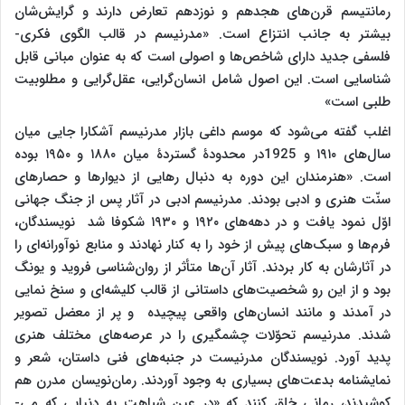
رمانتیسم قرن‌های هجدهم و نوزدهم تعارض دارند و گرایش‌شان
بیشتر به جانب انتزاع است. «مدرنیسم در قالب الگوی فکری-
فلسفی جدید دارای شاخص‌ها و اصولی است که به عنوان مبانی قابل
شناسایی است. این اصول شامل انسان‌گرایی، عقل‌گرایی و مطلوبیت
طلبی است»
اغلب گفته می‌شود که موسم داغی بازار مدرنیسم آشکارا جایی میان
سال‌های ۱۹۱۰ و 1925در محدودۀ گستردۀ میان ۱۸۸۰ و ۱۹۵۰ بوده
است. «هنرمندان این دوره به دنبال رهایی از دیوارها و حصارهای
سنّت هنری و ادبی بودند. مدرنیسم ادبی در آثار پس از جنگ جهانی
اوّل نمود یافت و در دهه‌های ۱۹۲۰ و ۱۹۳۰ شکوفا شد نویسندگان،
فرم‌ها و سبک‌های پیش از خود را به کنار نهادند و منابع نوآورانه‌ای را
در آثارشان به کار بردند. آثار آن‌ها متأثر از روان‌شناسی فروید و یونگ
بود و از این رو شخصیت‌های داستانی از قالب کلیشه‌ای و سنخ نمایی
در آمدند و مانند انسان‌های واقعی پیچیده و پر از معضل تصویر
شدند. مدرنیسم تحوّلات چشمگیری را در عرصه‌های مختلف هنری
پدید آورد. نویسندگان مدرنیست در جنبه‌های فنی داستان، شعر و
نمایشنامه بدعت‌های بسیاری به وجود آوردند. رمان‌نویسان مدرن هم
کوشیدند، رمانی خلق کنند که «در عین شباهت به دنیایی که می-