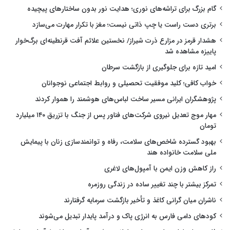
گام بزرگ برای تراشه‌های نوری؛ هدایت نور بدون ساختارهای پیچیده
برتری دست راست یا چپ ذاتی نیست؛ مغز با تکرار مهارت می‌سازد
هشدار قرمز در مزارع ذرت شیراز/ نخستین علائم آفت قرنطینه‌ای برگ‌خوار
پاییزه مشاهده شد
امید تازه برای جلوگیری از بازگشت سرطان
خواب کافی؛ کلید موفقیت تحصیلی و روابط اجتماعی نوجوانان
پژوهشگران ایرانی مسیر ساخت لباس‌های هوشمند را هموار کردند
مهار موج تعدیل نیروی شرکت‌های فناور پس از جنگ با تزریق ۱۴۰ میلیارد
تومان
بهبود گسترده شاخص‌های سلامت، رفاه و توانمندسازی زنان با پیمایش
ملی سلامت خانواده هند
راز کاهش وزن ایمن با آمپول‌های لاغری
تمرکز بیشتر با چند تغییر ساده در زندگی روزمره
ناشران میان گرانی کاغذ و تأخیر بازگشت سرمایه گرفتارند
کودهای دامی فارس به انرژی پاک و درآمد پایدار تبدیل می‌شوند