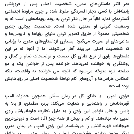
«در اکثر داستان‌های مدرن، شخصیت اصلی پس از فروپاشی
رابطه‌اش با کسی دچار افسردگی مفرط شده و چون مراودۀ اجتماعی
گسترده‌ای ندارد غالباً در حال فکر کردن به روند رویدادهایی است که به
وضعیت کنونی او منتهی شده است. شخصیت پردازی چنین
شخصیتی معمولاً از طریق تصویر کردن دنیای رؤیاها و کابوس‌ها و
تداعی‌های او صورت می‌گیرد. بسیاری ازداستان‌های مدرن با رؤیایی
که شخصیت اصلی می‌بیند آغاز می‌شوند، اما از آنجا که در این
داستان‌ها راوی از نوع دانای کل نیست و توضیحات تمام و کمال و
روشنگری به خواننده نمی‌دهد، خواننده پس از خواندن یک یا دو
صفحه تازه متوجّه می‌شود که آنچه می خوانده نه واقعیت، بلکه
انعکاس هراس‌ها و آرزوهای کام نیافتۀ شخصیت اصلی در رؤیاهایش
بوده است»
«راوی المپی یا دانای کل در رمان سنّتی همچون خداوند المپ
قهرمانانش را راهنمایی و هدایت می‌کند: برتر، مطمئن، از بالا به
پایین و خلل ناپذیر. این راوی را به دلیل نظارت جاودانی‌اش راوی
المپی نام نهاده‌اند. او کم و بیش از همه چیز آگاه است و درونی‌ترین
هیجانات قهرمانانش را می‌شناسد. این راوی المپی در رمان مدرن
دیگر وجود ندارد». «شخصیت اصلی در رمان مدرن بر خلافِ