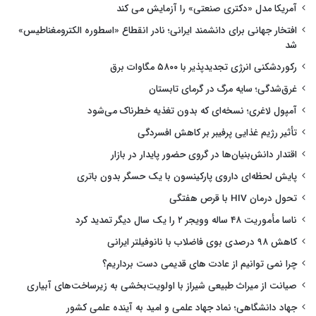
آمریکا مدل «دکتری صنعتی» را آزمایش می کند
افتخار جهانی برای دانشمند ایرانی؛ نادر انقطاع «اسطوره الکترومغناطیس»
شد
رکوردشکنی انرژی تجدیدپذیر با ۵۸۰۰ مگاوات برق
غرق‌شدگی؛ سایه مرگ در گرمای تابستان
آمپول لاغری؛ نسخه‌ای که بدون تغذیه خطرناک می‌شود
تأثیر رژیم غذایی پرفیبر بر کاهش افسردگی
اقتدار دانش‌بنیان‌ها در گروی حضور پایدار در بازار
پایش لحظه‌ای داروی پارکینسون با یک حسگر بدون باتری
تحول درمان HIV با قرص هفتگی
ناسا مأموریت ۴۸ ساله وویجر ۲ را یک سال دیگر تمدید کرد
کاهش ۹۸ درصدی بوی فاضلاب با نانوفیلتر ایرانی
چرا نمی توانیم از عادت های قدیمی دست برداریم؟
صیانت از میراث طبیعی شیراز با اولویت‌بخشی به زیرساخت‌های آبیاری
جهاد دانشگاهی؛ نماد جهاد علمی و امید به آینده علمی کشور