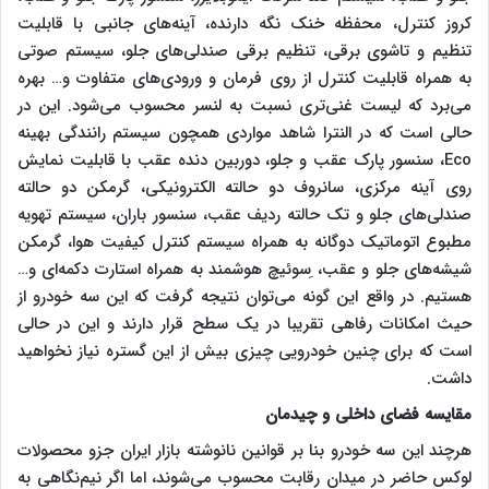
کروز کنترل، محفظه خنک نگه دارنده، آینه‌های جانبی با قابلیت
تنظیم و تاشوی برقی، تنظیم برقی صندلی‌های جلو، سیستم صوتی
به همراه قابلیت کنترل از روی فرمان و ورودی‌های متفاوت و… بهره
می‌برد که لیست غنی‌تری نسبت به لنسر محسوب می‌شود. این در
حالی است که در النترا شاهد مواردی همچون سیستم رانندگی بهینه
Eco، سنسور پارک عقب و جلو، دوربین دنده عقب با قابلیت نمایش
روی آینه مرکزی، سانروف دو حالته الکترونیکی، گرمکن دو حالته
صندلی‌های جلو و تک حالته ردیف عقب، سنسور باران، سیستم تهویه
مطبوع اتوماتیک دوگانه به همراه سیستم کنترل کیفیت هوا، گرمکن
شیشه‌های جلو و عقب، ِسوئیچ هوشمند به همراه استارت دکمه‌ای و…
هستیم. در واقع این گونه می‌توان نتیجه گرفت که این سه خودرو از
حیث امکانات رفاهی تقریبا در یک سطح قرار دارند و این در حالی
است که برای چنین خودرویی چیزی بیش از این گستره نیاز نخواهید
داشت.
مقایسه فضای داخلی و چیدمان
هرچند این سه خودرو بنا بر قوانین نانوشته بازار ایران جزو محصولات
لوکس حاضر در میدان رقابت محسوب می‌شوند، اما اگر نیم‌نگاهی به