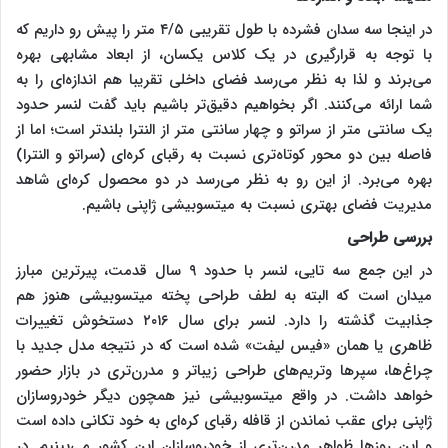
در اینجا سه سدان فشرده با طول تقریبی ۴/۵ متر را پیش رو داریم که
با توجه به قرارگیری در یک کلاس یکسان، از ابعاد مشابهی بهره
می‌برند و لذا به نظر می‌رسد فضای داخلی تقریبا هم اندازه‌ای را به
شما ارائه می‌کنند. اگر بخواهیم دقیق‌تر باشیم باید گفت لنسر حدود
یک سانتی متر از سراتو و چهار سانتی متر از النترا بلند‌تر است؛ اما از
فاصله بین دو محور کوتاه‌تری نسبت به رقبای کره‌ای (سراتو و النترا)
بهره می‌برد. از این رو به نظر می‌رسد در دو محصول کره‌ای شاهد
مدیریت فضای بهتری نسبت به میتسوبیشی ژاپنی باشیم.
بررسی طراحی
در این جمع سه تایی، لنسر با حدود ۹ سال قدمت، پیرترین مبارز
میدان است که البته به لطف طراحی پخته میتسوبیشی هنوز هم
جذابیت گذشته را دارد. لنسر برای سال ۲۰۱۶ دستخوش تغییرات
ظاهری یا همان «فیس لیفت» شده است که در نتیجه مدل جدید با
چراغ‌ها، سپرها و‌تریم‌های طراحی زیباتر و مدرن‌تری در بازار حضور
خواهد داشت. در واقع میتسوبیشی نیز همچون دیگر خودروسازان
ژاپنی برای عقب نماندن از قافله رقبای کره‌ای به خود تکانی داده است
و این روزها ظواهر مدرن‌تری از خودروسازان این کشور می‌بینیم. در