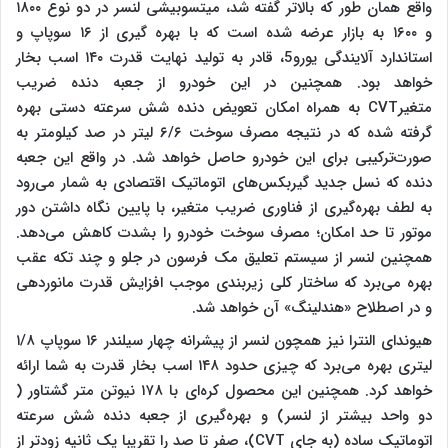
واقع همان طور که بالاتر گفته شد، میتسوبیشی لنسر در دو نوع ۱۸۰۰
و ۱۶۰۰ به بازار عرضه شده است که با بهره گیری از ۱۶ سوپاپ و
استاندارد آلایندگی یورو5، قادر به تولید نهایت قدرت ۱۴۰ اسب بخار
خواهد بود. همچنین در این خودرو از جعبه دنده ضریب
متغیرCVT به همراه امکان تعویض دنده شش سرعته دستی بهره
گرفته شده که در نتیجه مصرف سوخت ۶/۶ لیتر در صد کیلومتر به
صورت‌ترکیبی برای این خودرو حاصل خواهد شد. در واقع این جعبه
دنده که نسل جدید گیربکس‌های اتوماتیک اقتصادی به شمار می‌رود
به لطف بهره‌گیری از فناوری ضریب متغیر، با پایین نگاه داشتن دور
موتور تا حد امکان؛ مصرف سوخت خودرو را بشدت کاهش می‌دهد.
همچنین لنسر از سیستم تعلیق مک فرسون در جلو و چند تکه عقب
بهره می‌برد که ساختار کلی زیربندی موجب افزایش قدرت مانور‌دهی
و در اصطلاح «هندلینگ» آن خواهد شد.
هیوندای النترا نیز همچون لنسر از پیشرانه چهار سیلندر ۱۶ سوپاپ ۱/۸
لیتری بهره می‌برد که چیزی حدود ۱۴۸ اسب بخار قدرت به شما ارائه
خواهد کرد. همچنین این محصول کره‌ای با ۱۷۸ نیوتن متر گشتاور (
دو واحد بیشتر از لنسر) و بهره‌گیری از جعبه دنده شش سرعته
اتوماتیک ساده (به جای CVT)، صفر تا صد را تقریبا یک ثانیه زودتر از