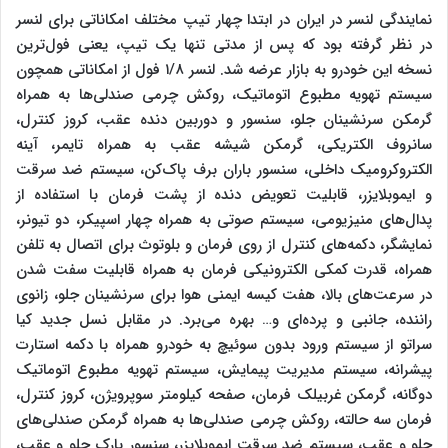
نمایندگی لنسر در ایران در ابتدا چهار تیپ مختلف امکاناتی برای لنسر
در نظر گرفته بود که پس از مدتی تنها یک تیپ، یعنی فول‌ترین
نسخه این خودرو به بازار عرضه شد. لنسر ۱/۸ فول از امکاناتی همچون
سیستم تهویه مطبوع اتوماتیک، روکش چرمی صندلی‌ها به همراه
گرمکن سرنشینان جلو، سنسور و دوربین دنده عقب، کروز کنترل،
سانروف الکتریکی، گرمکن شیشه عقب به همراه تایمر، آینه
الکتروکرومیک داخلی، سنسور باران برف پاک‌کن، سیستم ضد سرقت
و ایموبلایزر، قابلیت تعویض دنده از پشت فرمان با استفاده از
پدال‌های منیزیومی، سیستم صوتی به همراه چهار اسپیکر، دو تیونر،
نمایشگر، دکمه‌های کنترل از روی فرمان و بلوتوث برای اتصال به تلفن
همراه، قدرت کمکی الکترونیکی فرمان به همراه قابلیت سفت شدن
در سرعت‌های بالا، هفت کیسه ایمنی هوا برای سرنشینان جلو، زانوی
راننده، جانبی و پرده‌ای و… بهره می‌برد. در مقابل نسل جدید کیا
سراتو از سیستم ورود بدون سوئیچ به خودرو همراه با دکمه استارت
پیشرانه، سیستم مدیریت پیمایش، سیستم تهویه مطبوع اتوماتیک
دوگانه، گرمکن غربیلک فرمان، صفحه کیلومتر سوپرویژن، کروز کنترل،
فرمان سه حالته، روکش چرمی صندلی‌ها به همراه گرمکن صندلی‌های
جلو و عقب، سیستم ضد سرقت ایموبلایزر، سنسور پارک جلو و عقب،