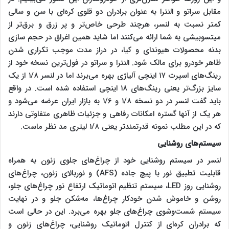
مقابل سراتو و النترا به عنوان برادران دو قلوی کره‌ای با سن و سالی
کمتر نسبت به لنسر، هرچند طرحی خاص‌تر و پر زرق و برق‌تر از
میتسوبیشی به شما ارائه می‌کنند اما شاید همین اغراق در حجم سازی
بدنه محصولات هیوندای و کیا، در دراز مدت موجب تکراری شدن
ظاهر خودرو برای مالک شود. النترا و سراتو در فول‌ترین نسخه خود از
رینگ‌های اسپرت ۱۷ اینچی آلیاژی بهره می‌برند اما در لنسر ۱/۸ از یک
سایز بزرگ‌تر یعنی رینگ‌های ۱۸ اینچی استفاده شده است. در واقع
باید گفت لنسر در دو نسخه ۱/۸ و ۱/۶ به بازار ایران عرضه می‌شود و
هر یک از آنها گستره امکانات رفاهی و جزئیات ظاهری متفاوتی دارند
که در این مطلب نمونه قدرتمندتر یعنی ۱/۸ لیتری مد نظر ماست.
سیستم‌های روشنایی
لنسر در سیستم روشنایی خود از چراغ‌های جلوی زنون به همراه
قابلیت تطبیق نور با پیچ جاده (AFS) و نوربالای زنون، چراغ‌های
روشنایی روز LED، سیستم تنظیم اتوماتیک ارتفاع نور چراغ‌های جلو،
روشن و خاموش شدن خودکار چراغ‌ها، مه‌شکن جلو و در نهایت
سیستم شست‌و‌شوی چراغ‌های جلو بهره می‌برد. این در حالی است
که برادران کره‌ای از کنترل اتوماتیک روشنایی، چراغ‌های زنون و