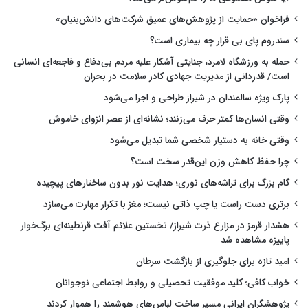
فراخوان «حمایت از پژوهش‌های عمیق شرکت‌های دانش‌بنیان»
سندروم پای بی قرار چه بیماری است؟
حمله به ورزشگاه لامرد، جنایتی آشکار علیه مردم بی‌دفاع و فاجعه‌ای انسانی
است/ قدردانی از مدیریت جهادی کادر سلامت در بحران
پارک ویژه سالمندان در شیراز طراحی و اجرا می‌شود
وقتی انسان‌ها کمتر حرف می‌زنند؛ نشانه‌ای از عصر انزوای خاموش
وقتی خانه به دستیار شخصی شما تبدیل می‌شود
چرا حفظ کاهش وزن این‌قدر سخت است؟
گام بزرگ برای تراشه‌های نوری؛ هدایت نور بدون ساختارهای پیچیده
برتری دست راست یا چپ ذاتی نیست؛ مغز با تکرار مهارت می‌سازد
هشدار قرمز در مزارع ذرت شیراز/ نخستین علائم آفت قرنطینه‌ای برگ‌خوار
پاییزه مشاهده شد
امید تازه برای جلوگیری از بازگشت سرطان
خواب کافی؛ کلید موفقیت تحصیلی و روابط اجتماعی نوجوانان
پژوهشگران ایرانی مسیر ساخت لباس‌های هوشمند را هموار کردند