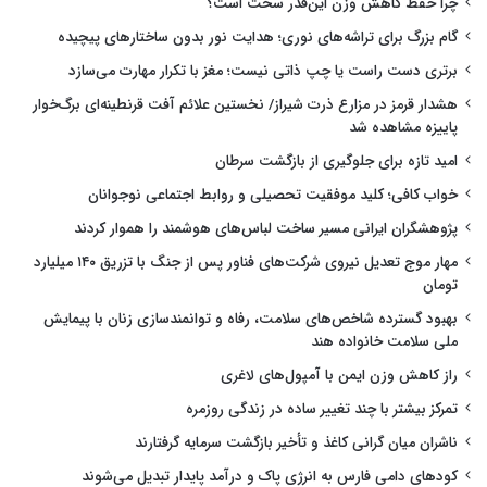
چرا حفظ کاهش وزن این‌قدر سخت است؟
گام بزرگ برای تراشه‌های نوری؛ هدایت نور بدون ساختارهای پیچیده
برتری دست راست یا چپ ذاتی نیست؛ مغز با تکرار مهارت می‌سازد
هشدار قرمز در مزارع ذرت شیراز/ نخستین علائم آفت قرنطینه‌ای برگ‌خوار
پاییزه مشاهده شد
امید تازه برای جلوگیری از بازگشت سرطان
خواب کافی؛ کلید موفقیت تحصیلی و روابط اجتماعی نوجوانان
پژوهشگران ایرانی مسیر ساخت لباس‌های هوشمند را هموار کردند
مهار موج تعدیل نیروی شرکت‌های فناور پس از جنگ با تزریق ۱۴۰ میلیارد
تومان
بهبود گسترده شاخص‌های سلامت، رفاه و توانمندسازی زنان با پیمایش
ملی سلامت خانواده هند
راز کاهش وزن ایمن با آمپول‌های لاغری
تمرکز بیشتر با چند تغییر ساده در زندگی روزمره
ناشران میان گرانی کاغذ و تأخیر بازگشت سرمایه گرفتارند
کودهای دامی فارس به انرژی پاک و درآمد پایدار تبدیل می‌شوند