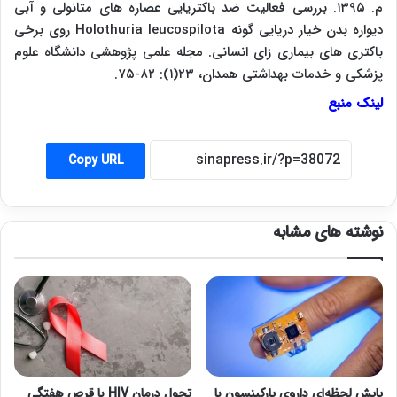
م. ۱۳۹۵. بررسی فعالیت ضد باکتریایی عصاره های متانولی و آبی
دیواره بدن خیار دریایی گونه
Holothuria leucospilota
روی برخی
باکتری های بیماری زای انسانی. مجله علمی پژوهشی دانشگاه علوم
پزشکی و خدمات بهداشتی همدان، ۲۳(۱): ۸۲-۷۵.
لینک منبع
Copy URL
نوشته های مشابه
پایش لحظه‌ای داروی پارکینسون با
تحول درمان HIV با قرص هفتگی