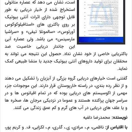
است، نشان می دهد که عصاره متانولی
استخراج شده از خیار دریایی به طور
قابل توجهی دارای اثرات آنتی بیوتیک
بر روی باکتری های «استافیلوکوکوس
آورئوس»، «سالمونلا تیفی» و «سراشیا
مارسینس» می باشد. ولی عصاره آبی
این جاندار دریایی خاصیت ضد
باکتریایی خاصی از خود نشان نداد. حصول این نتیجه می تواند به
محققان برای تولید داروهای آنتی بیوتیک جدید با منشا طبیعی کمک
نماید.
گفتنی است خیارهای دریایی گروه بزرگی از آبزیان را تشکیل می دهند
و از نظر رده بندی، در راسته خارپوستان قرار دارند. این موجودات جزء
مهمی از اکوسیستم های دریایی بوده که در تمام اقیانوس ها و در
سراسر جهان پراکنده هستند و عموما در نزدیکی مرجان ها، صخره ها
و یا علف های دریایی در آب های گرم و کم عمق زندگی می کنند.
نویسنده:
محمدرضا دلفیه
با اقتباس از:
ناظمی، م.، مرادی، ی.، گذری، م.، لکزایی، ف. و کریم پور،