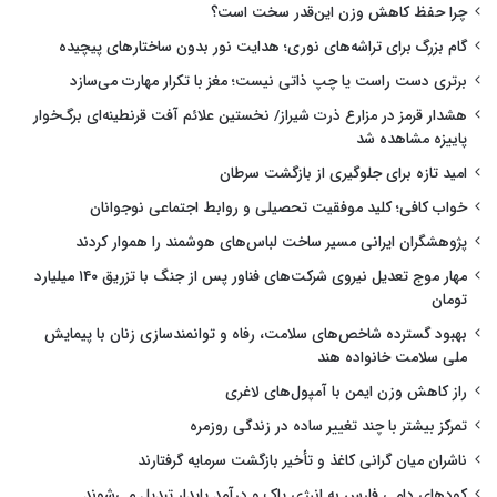
چرا حفظ کاهش وزن این‌قدر سخت است؟
گام بزرگ برای تراشه‌های نوری؛ هدایت نور بدون ساختارهای پیچیده
برتری دست راست یا چپ ذاتی نیست؛ مغز با تکرار مهارت می‌سازد
هشدار قرمز در مزارع ذرت شیراز/ نخستین علائم آفت قرنطینه‌ای برگ‌خوار
پاییزه مشاهده شد
امید تازه برای جلوگیری از بازگشت سرطان
خواب کافی؛ کلید موفقیت تحصیلی و روابط اجتماعی نوجوانان
پژوهشگران ایرانی مسیر ساخت لباس‌های هوشمند را هموار کردند
مهار موج تعدیل نیروی شرکت‌های فناور پس از جنگ با تزریق ۱۴۰ میلیارد
تومان
بهبود گسترده شاخص‌های سلامت، رفاه و توانمندسازی زنان با پیمایش
ملی سلامت خانواده هند
راز کاهش وزن ایمن با آمپول‌های لاغری
تمرکز بیشتر با چند تغییر ساده در زندگی روزمره
ناشران میان گرانی کاغذ و تأخیر بازگشت سرمایه گرفتارند
کودهای دامی فارس به انرژی پاک و درآمد پایدار تبدیل می‌شوند