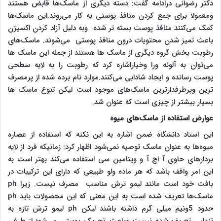
دکتر رضوانی درادامه گفت: دسته دیگری از ماسک‌ها قابض هستند
ومعمولا برای جمع کردن منافذ پوستی به کار می‌روند.این ماسک‌ها
کمک می‌کنند منافذ پوست بسته تر شده وبه دلیل آزاد کردن اکسیژن
باعث تمیز شدن محتویات درون منافذ پوستی می‌شوند. ماسک‌های
رطوبت بخش گروه دیگری از ماسک ها هستند از جمله این ماسک ‌ها
می‌توان به آلوئه ورا وخیاراشاره کرد که رطوبت را به لایه سطحی
پوست رسانده و ایجاد شادابی می‌کنند.موارد نام برده شده از پرمصرف
ترین وپرطرفدارترین ماسک‌های موجود است لیکن تنوع ماسک ها
بسیار بیشتر از چیزی است که عنوان شد.
عوارض استفاده از ماسک‌های میوه
این استاد دانشگاه ضمن اشاره به این نکته که استفاده از عصاره
میوه‌ها به عنوان ماسک توصیه نمی‌شود اظهار کرد: زمانیکه فرد از لایه
بردارهای حاوی آ اچ آ و ویتامین سی استفاده می‌کند بهتر است به
این امر واقف باشد که هر ماده ولو طبیعی که دارای این ترکیبات در
بافت خود است مانند لیمو ترش مناسب مصرف نیست. زیرا
ph
ماسک‌ها تعریف شده است به این معنی که این محصولات باید
ph
حدود 5ونیم میلی گرم داشته باشند لیکن
ph
لیمو ترش تازه به