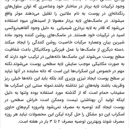
وجود ترکیبات لایه بردار در ساختار خود وعناصری که توان سلول‌های
رنگدانه‌ای در پوست به نام ملانین را تقلیل می‌دهند موثر واقع
میشوند. در ماسک‌های لایه بردار معمولا از اسیدهای میوه استفاده
می‌شود که قادر به لایه برداری شیمیایی به دلیل وجود آلفاهیدروکسی
اسید در ترکیبات خود هستند. در ماسک‌های روشن کننده وجود ماده
شیرین بیان وعصاره مرکبات خاصیت روشن کنندگی را ایجاد میکند
.دسته دیگری از ماسک‌ها با عمل فیزیکی ومکانیکال باعث شفافیت
سطح پوست می‌شوند این ماسک‌ها دانه‌هایی در ترکیب خود دارند که
به صورت مکانیکی موجب سایش لایه سطحی پوست می‌شوند.نکته
مهم در خصوص این اسکراب‌ها این است که دانه ساینده در آنها نباید
بر سطح پوست ایجاد تیزی وزبری کند بلکه باید این دانه‌ها خیلی ریز
وظریف باشند ولبه‌های تیز نداشته باشند.نمونه سنتی این اسکراب ها
سفیداب حمام است که از گذشته مورد استفاده بوده وتنها به دلیل
اینکه تولید آن بهداشتی نیست وممکن است خراش سطحی در
پوست ایجاد کند توصیه به مصرف نمی‌شود وامروزه کرم‌های حاوی
اسکراب این دو مشکل را حل کرده لیکن این محصولات نباید هر روزه
مصرف شوند وبهترین توصیه مصرف ۲ تا ۳ بار در هفته است.