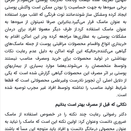
تنهایی تعریف شده نیست وباعث تحریک پوستی می‌شود.از طرفی
برخی میوه‌ها به جهت حساسیت زا بودن ممکن است واکنش پوستی
ایجاد کرده ومشکل ساز شوند؛مانند توت فرنگی که اغلب مورد استفاده
به عنوان ماسک قرار می‌گیرد.بنابراین صرفا نمیتوان از میوه‌ها به
عنوان ماسک استفاده کرد.از طرف دیگر معمولا افراد برای درمان
مشکلات پوستی به عطاری‌ها مراجعه کرده ودر این اماکن اقدام به
خریداری انواع واقسام محصولات مراقبتی پوست از جمله ماسک‌های
گیاهی می‌کنند؛درحالیکه این گونه اماکن به دلیل عدم رعایت نکات
بهداشتی در تولید محصولات برای خرید ومصرف مناسب نیستند
وتوسط متخصصان رد می‌شوند.بعضا موارد بسیاری از بیماریهای
پوستی بر اثر مصرف این محصولات گیاهی گزارش شده است که یکی
از دلایل اصلی آن تجویز نادرست وغیرعلمی محصولاتی است که قطعا
شرایط تولید مناسب را نداشته وتوسط افراد غیر مجرب توصیه شده
است.
نکاتی که قبل از مصرف بهتر است بدانیم
دکتر رضوانی رعایت چند نکته را در خصوص استفاده از ماسک
ضروری دانست وعنوان کرد: اولین نکنه این است که ماسک را نباید به
عنوان محصولی درمانگر دانست و افراد باید متوجه این مسأ له باشند