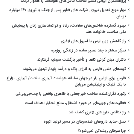
پژوهشگران ایرانی مسیر ساخت لباس‌های هوشمند را هموار کردند
مهار موج تعدیل نیروی شرکت‌های فناور پس از جنگ با تزریق ۱۴۰ میلیارد
تومان
بهبود گسترده شاخص‌های سلامت، رفاه و توانمندسازی زنان با پیمایش
ملی سلامت خانواده هند
راز کاهش وزن ایمن با آمپول‌های لاغری
تمرکز بیشتر با چند تغییر ساده در زندگی روزمره
ناشران میان گرانی کاغذ و تأخیر بازگشت سرمایه گرفتارند
کودهای دامی فارس به انرژی پاک و درآمد پایدار تبدیل می‌شوند
فارس برای اولین بار در جهان سامانه هوشمند آبیاری ساخت/ آبیاری مزارع
با یک کلیک و اپلیکیشن موبایل
رکورد نگران‌کننده ساخت خبر جعلی با ظاهری واقعی با چت‌جی‌پی‌تی
فعالیت‌های جزیره‌ای در حوزه اشتغال، مانع تحقق اهداف است
راز تناقض داروهای لاغری کشف شد
نسل جدید داروهای ضدسرطان در مسیر تولید انبوه
چرا سرطان ریشه‌کن نمی‌شود؟