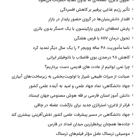
آمپول لاغری؛ نسخه‌ای که بدون تغذیه خطرناک می‌شود
تأثیر رژیم غذایی پرفیبر بر کاهش افسردگی
اقتدار دانش‌بنیان‌ها در گروی حضور پایدار در بازار
پایش لحظه‌ای داروی پارکینسون با یک حسگر بدون باتری
تحول درمان HIV با قرص هفتگی
ناسا مأموریت ۴۸ ساله وویجر ۲ را یک سال دیگر تمدید کرد
کاهش ۹۸ درصدی بوی فاضلاب با نانوفیلتر ایرانی
چرا نمی توانیم از عادت های قدیمی دست برداریم؟
صیانت از میراث طبیعی شیراز با اولویت‌بخشی به زیرساخت‌های آبیاری
جهاد دانشگاهی؛ نماد جهاد علمی و امید به آینده علمی کشور
دانش آموز استان فارسی بر قله هوش مصنوعی جهان ایستاد
فراتر از لاغری؛ استراتژی جدید برای بازگشت عضله در چاقی
جهاد دانشگاهی در مسیر پیشرفت علمی کشور نقش‌آفرینی بیشتری کند
جاده‌ها همچنان پرخطرترین میدان امداد در فارس
موسیقی ترسناک عامل مؤثر فیلم‌های ترسناک