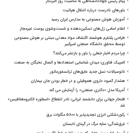
پیام رئیس جهاددانشگاهی به مناسبت روز خبرنگار
باورهای نادرست درباره انتقال هپاتیت
آموزش هوش مصنوعی به مدارس ایران رسید
اعلام اسامی ژل‌های تسکین‌دهنده و شست‌وشوی پوست غیرمجاز
طراحی پلتفرم هوشمند اکتشاف مواد معدنی مبتنی بر هوش مصنوعی
توسط محقق دانشگاه صنعتی امیرکبیر
چرا مردم اخبار جعلی را باور و بازنشر می‌کنند؟
المپیک فناوری؛ میدان شناسایی استعدادها و اتصال نخبگان به صنعت
نانوسیالات؛ نسل جدید عایق‌های ترانسفورماتور
هشدار کمبود داروی هموفیلی و در خطر بودن جان بیماران
آمریکا مدل «دکتری صنعتی» را آزمایش می کند
افتخار جهانی برای دانشمند ایرانی؛ نادر انقطاع «اسطوره الکترومغناطیس»
شد
رکوردشکنی انرژی تجدیدپذیر با ۵۸۰۰ مگاوات برق
غرق‌شدگی؛ سایه مرگ در گرمای تابستان