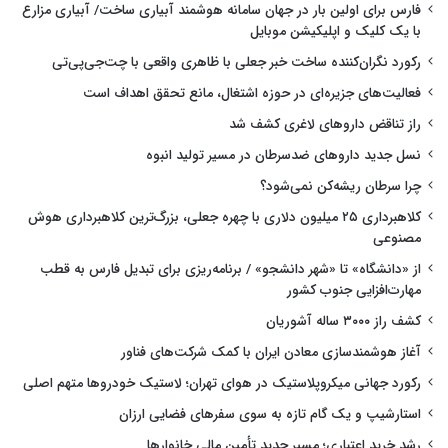
فارس برای اولین بار در جهان سامانه هوشمند آبیاری ساخت/ آبیاری مزارع
با یک کلیک و اپلیکیشن موبایل
رکورد نگران‌کننده ساخت خبر جعلی با ظاهری واقعی با چت‌جی‌پی‌تی
فعالیت‌های جزیره‌ای در حوزه اشتغال، مانع تحقق اهداف است
راز تناقض داروهای لاغری کشف شد
نسل جدید داروهای ضدسرطان در مسیر تولید انبوه
چرا سرطان ریشه‌کن نمی‌شود؟
کلاهبرداری ۲۵ میلیون دلاری با چهره جعلی، بزرگ‌ترین کلاهبرداری هوش
مصنوعی
از «دانشگاه» تا «شهر دانشجو» / برنامه‌ریزی برای تبدیل فارس به قطب
مهارت‌افزایی جنوب کشور
کشف راز ۳۰۰۰ ساله آشوریان
آغاز هوشمندسازی معادن ایران با کمک شرکت‌های فناور
رکورد جهانی میکروپلاستیک در هوای تهران؛ لاستیک خودروها متهم اصلی
استارشیپ و یک گام تازه به سوی سفرهای فضایی ارزان
رشد خرید اعتباری؛ مسیر جدید تأمین مالی خانوارها