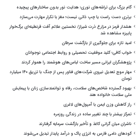
گام بزرگ برای تراشه‌های نوری؛ هدایت نور بدون ساختارهای پیچیده
برتری دست راست یا چپ ذاتی نیست؛ مغز با تکرار مهارت می‌سازد
هشدار قرمز در مزارع ذرت شیراز/ نخستین علائم آفت قرنطینه‌ای برگ‌خوار
پاییزه مشاهده شد
امید تازه برای جلوگیری از بازگشت سرطان
خواب کافی؛ کلید موفقیت تحصیلی و روابط اجتماعی نوجوانان
پژوهشگران ایرانی مسیر ساخت لباس‌های هوشمند را هموار کردند
مهار موج تعدیل نیروی شرکت‌های فناور پس از جنگ با تزریق ۱۴۰ میلیارد
تومان
بهبود گسترده شاخص‌های سلامت، رفاه و توانمندسازی زنان با پیمایش
ملی سلامت خانواده هند
راز کاهش وزن ایمن با آمپول‌های لاغری
تمرکز بیشتر با چند تغییر ساده در زندگی روزمره
ناشران میان گرانی کاغذ و تأخیر بازگشت سرمایه گرفتارند
کودهای دامی فارس به انرژی پاک و درآمد پایدار تبدیل می‌شوند