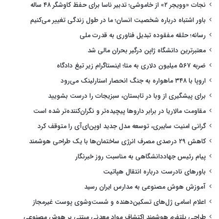
نجات «وویجر ۲» از خاموشی؛ تدبیر ناسا برای حفظ کاوشگر ۴۸ ساله
باور اشتباه درباره شخصیت انسان؛ ما در طول زندگی تغییر می‌کنیم
رسانه؛ حلقه مفقوده تبدیل فناوری به قدرت ملی
معتبرترین دانشگاه ژاپن درگیر بحران مالی شد
ضربه ۵۶۷ میلیون دلاری به متا؛ اینستاگرام زیر تیغ دادگاه
اروپا با ۳۴۸ ماهواره به جنگ انحصار استارلینک می‌رود
برای پیشگیری از وبا در تابستان، سبزیجات را درست بشویید
مقاومت مالاریا در برابر داروها پیچیده‌تر و نگران‌کننده‌تر شده است
گرانی امنیت سایبری، توسعه مدل جدید اوپن‌ای‌آی را متوقف کرد
کاهش ۲۹ درصدی مصرف انرژی ساختمان‌ها با یک طراحی هوشمند
پیام رئیس جهاددانشگاهی به مناسبت روز خبرنگار
باورهای نادرست درباره انتقال هپاتیت
آموزش هوش مصنوعی به مدارس ایران رسید
اعلام اسامی ژل‌های تسکین‌دهنده و شست‌وشوی پوست غیرمجاز
طراحی پلتفرم هوشمند اکتشاف مواد معدنی مبتنی بر هوش مصنوعی