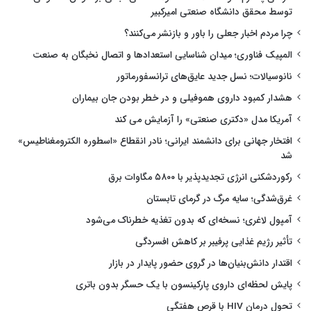
توسط محقق دانشگاه صنعتی امیرکبیر
چرا مردم اخبار جعلی را باور و بازنشر می‌کنند؟
المپیک فناوری؛ میدان شناسایی استعدادها و اتصال نخبگان به صنعت
نانوسیالات؛ نسل جدید عایق‌های ترانسفورماتور
هشدار کمبود داروی هموفیلی و در خطر بودن جان بیماران
آمریکا مدل «دکتری صنعتی» را آزمایش می کند
افتخار جهانی برای دانشمند ایرانی؛ نادر انقطاع «اسطوره الکترومغناطیس»
شد
رکوردشکنی انرژی تجدیدپذیر با ۵۸۰۰ مگاوات برق
غرق‌شدگی؛ سایه مرگ در گرمای تابستان
آمپول لاغری؛ نسخه‌ای که بدون تغذیه خطرناک می‌شود
تأثیر رژیم غذایی پرفیبر بر کاهش افسردگی
اقتدار دانش‌بنیان‌ها در گروی حضور پایدار در بازار
پایش لحظه‌ای داروی پارکینسون با یک حسگر بدون باتری
تحول درمان HIV با قرص هفتگی