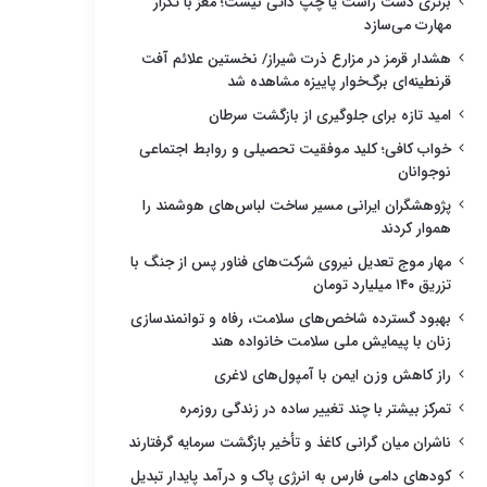
برتری دست راست یا چپ ذاتی نیست؛ مغز با تکرار
مهارت می‌سازد
هشدار قرمز در مزارع ذرت شیراز/ نخستین علائم آفت
قرنطینه‌ای برگ‌خوار پاییزه مشاهده شد
امید تازه برای جلوگیری از بازگشت سرطان
خواب کافی؛ کلید موفقیت تحصیلی و روابط اجتماعی
نوجوانان
پژوهشگران ایرانی مسیر ساخت لباس‌های هوشمند را
هموار کردند
مهار موج تعدیل نیروی شرکت‌های فناور پس از جنگ با
تزریق ۱۴۰ میلیارد تومان
بهبود گسترده شاخص‌های سلامت، رفاه و توانمندسازی
زنان با پیمایش ملی سلامت خانواده هند
راز کاهش وزن ایمن با آمپول‌های لاغری
تمرکز بیشتر با چند تغییر ساده در زندگی روزمره
ناشران میان گرانی کاغذ و تأخیر بازگشت سرمایه گرفتارند
کودهای دامی فارس به انرژی پاک و درآمد پایدار تبدیل