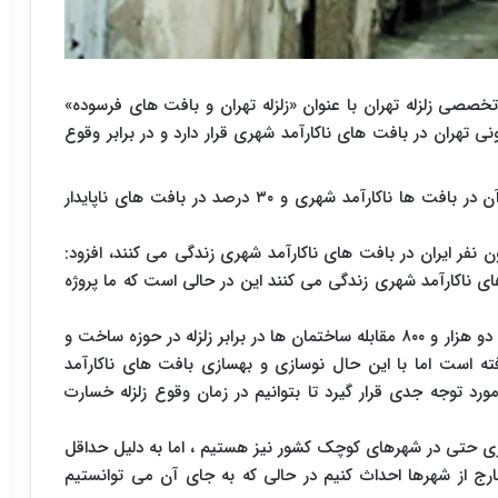
صی زلزله تهران با عنوان «زلزله تهران و بافت های فرسوده»
تهران در بافت های ناکارآمد شهری قرار دارد و در برابر وقوع
وی گفت: از مساحت ۷۰ هکتاری شهر تهران ۶ درصد آن در بافت ها ناکارآمد شهری و ۳۰ درصد در بافت های ناپایدار
ن این که آمارها نشان می دهد ۱۷ تا ۱۸ میلیون نفر ایران در بافت های ناکارآمد شهری زندگی می کنند، افزود:
 درصد مردم در بافت های ناکارآمد شهری زندگی می کنند این در حالی است که ما پروژه
معاون وزیر راه و شهرسازی افزود: هر چند که آیین نامه دو هزار و ۸۰۰ مقابله ساختمان ها در برابر زلزله در حوزه ساخت و
ه است اما با این حال نوسازی و بهسازی بافت های ناکارآمد
جه جدی قرار گیرد تا بتوانیم در زمان وقوع زلزله خسارت
ی حتی در شهرهای کوچک کشور نیز هستیم ، اما به دلیل حداقل
رج از شهرها احداث کنیم در حالی که به جای آن می توانستیم