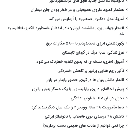
نانوسیالات؛ نسل جدید عایق‌های ترانسفورماتور
هشدار کمبود داروی هموفیلی و در خطر بودن جان بیماران
آمریکا مدل «دکتری صنعتی» را آزمایش می کند
افتخار جهانی برای دانشمند ایرانی؛ نادر انقطاع «اسطوره الکترومغناطیس»
شد
رکوردشکنی انرژی تجدیدپذیر با ۵۸۰۰ مگاوات برق
غرق‌شدگی؛ سایه مرگ در گرمای تابستان
آمپول لاغری؛ نسخه‌ای که بدون تغذیه خطرناک می‌شود
تأثیر رژیم غذایی پرفیبر بر کاهش افسردگی
اقتدار دانش‌بنیان‌ها در گروی حضور پایدار در بازار
پایش لحظه‌ای داروی پارکینسون با یک حسگر بدون باتری
تحول درمان HIV با قرص هفتگی
ناسا مأموریت ۴۸ ساله وویجر ۲ را یک سال دیگر تمدید کرد
کاهش ۹۸ درصدی بوی فاضلاب با نانوفیلتر ایرانی
چرا نمی توانیم از عادت های قدیمی دست برداریم؟