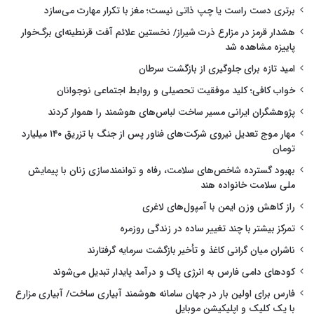
برتری دست راست یا چپ ذاتی نیست؛ مغز با تکرار مهارت می‌سازد
هشدار قرمز در مزارع ذرت شیراز/ نخستین علائم آفت قرنطینه‌ای برگ‌خوار
پاییزه مشاهده شد
امید تازه برای جلوگیری از بازگشت سرطان
خواب کافی؛ کلید موفقیت تحصیلی و روابط اجتماعی نوجوانان
پژوهشگران ایرانی مسیر ساخت لباس‌های هوشمند را هموار کردند
مهار موج تعدیل نیروی شرکت‌های فناور پس از جنگ با تزریق ۱۴۰ میلیارد
تومان
بهبود گسترده شاخص‌های سلامت، رفاه و توانمندسازی زنان با پیمایش
ملی سلامت خانواده هند
راز کاهش وزن ایمن با آمپول‌های لاغری
تمرکز بیشتر با چند تغییر ساده در زندگی روزمره
ناشران میان گرانی کاغذ و تأخیر بازگشت سرمایه گرفتارند
کودهای دامی فارس به انرژی پاک و درآمد پایدار تبدیل می‌شوند
فارس برای اولین بار در جهان سامانه هوشمند آبیاری ساخت/ آبیاری مزارع
با یک کلیک و اپلیکیشن موبایل