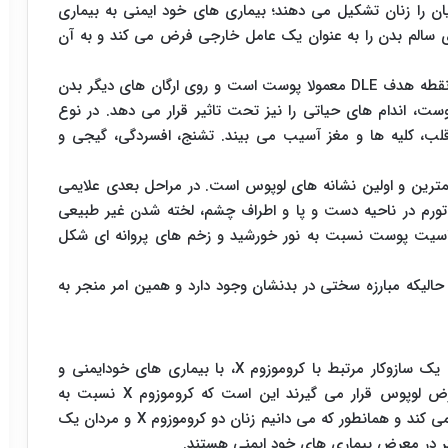
ودایمنی است که ۹۰ درصد مبتلایان را زنان تشکیل می دهند؛ بیماری های خود ایمنی به بیماری
 سالم بدن را به عنوان یک عامل خارجی فرض می کند و به آن
لوپوس به دو نوع DLE و SLE تقسیم بندی می شود. نقطه هدف DLE معمولا پوست است و روی ارگان های دیگر بدن
ست و علاوه بر پوست، اندام های حیاتی را نیز تحت تاثیر قرار می دهد. در نوع
لب، کلیه ها و مغز آسیب می بیند. تشنج، افسردگی، گیجی و
همترین و اولین نشانه های لوپوس است. در مراحل بعدی علایمی
تورم در ناحیه دست و پا و اطراف چشم، لخته شدن غیر طبیعی
اسیت پوست نسبت به نور خورشید و زخم های پروانه ای شکل
حالیکه مبارزه سختی در بدنشان وجود دارد و همین امر منجر به
تحقیقاتی که به تازگی صورت گرفته نشان می دهد که یک سازوکار مرتبط با کروموزوم X، با بیماری های خودایمنی و
لوپوس در ارتباط است. دلیل اینکه اغلب زنان در معرض لوپوس قرار می گیرند این است که کروموزوم X نسبت به
کروموزوم Y، ژن های مرتبط با ایمنی بیشتری را حمل می کند و همانطور که می دانیم زنان دو کروموزوم X و مردان یک