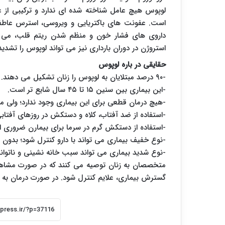
لوپوس هیچ عامل شناخته شده ای ندارد و ترکیبی از
است. عفونت های باکتریایی و ویروسی، استرس عاطفی
داروی های فشار خون و منظم شدن ریتم قلب، می ت
استروژن در دوران بارداری نیز می تواند لوپوس را تشدید
حقایقی در باره لوپوس
-۹۰ درصد مبتلایان به لوپوس را زنان تشکیل می دهند.
-این بیماری بین سنین ۱۵ تا ۴۵ سال شایع تر است.
-هیچ درمان قطعی برای این بیماری وجود ندارد؛ ولی می ت
-استفاده از ضد آفتاب، کلاه و دستکش در روزهای آفتاب
-استفاده از دستکش گرم در سرما برای بیمارن ضروری 
-نوع خفیف بیماری می تواند با دارو کنترل شود؛ بدون ا
-نوع شدید بیماری می تواند سبب خانه نشینی و ناتوانی 
متخصصان به زنان توصیه می کنند که در صورت مشاهده 
گسترش بیماری، علایم کنترل شود. در صورت درمان به م