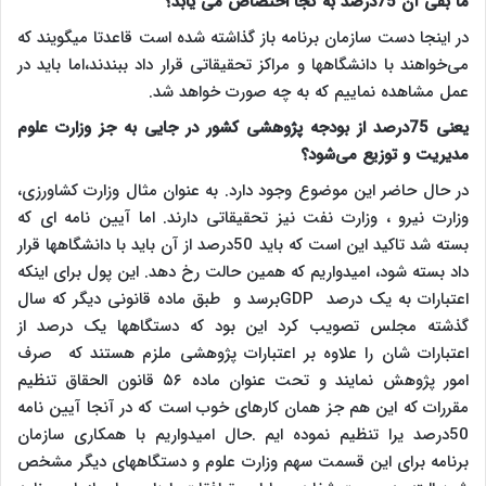
ما بقی آن 75درصد به کجا اختصاص می یابد؟
در اینجا دست سازمان برنامه باز گذاشته شده است قاعدتا میگویند که
می‌خواهند با دانشگاهها و مراکز تحقیقاتی قرار داد ببندند،اما باید در
عمل مشاهده نماییم که به چه صورت خواهد شد.
یعنی 75درصد از بودجه پژوهشی کشور در جایی به جز وزارت علوم
مدیریت و توزیع می‌شود؟
در حال حاضر این موضوع وجود دارد. به عنوان مثال وزارت کشاورزی،
وزارت نیرو ، وزارت نفت نیز تحقیقاتی دارند. اما آیین نامه ای که
بسته شد تاکید این است که باید 50درصد از آن باید با دانشگاهها قرار
داد بسته شود، امیدواریم که همین حالت رخ دهد. این پول برای اینکه
اعتبارات به یک درصد
GDP
برسد و طبق ماده قانونی دیگر که سال
گذشته مجلس تصویب کرد این بود که دستگاهها یک درصد از
اعتبارات شان را علاوه بر اعتبارات پژوهشی ملزم هستند که صرف
امور پژوهش نمایند و تحت عنوان ماده ۵۶ قانون الحقاق تنظیم
مقررات که این هم جز همان کارهای خوب است که در آنجا آیین نامه
50درصد یرا تنظیم نموده ایم .حال امیدواریم با همکاری سازمان
برنامه برای این قسمت سهم وزارت علوم و دستگاههای دیگر مشخص