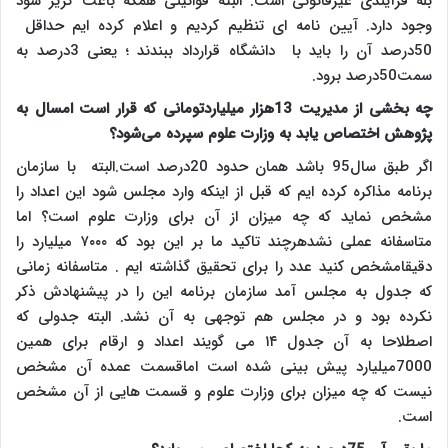
بله فرآیندی غیرقانونی است. البته قوانینی همکه باعث گریز شود
وجود دارد. آیین نامه ای تنظیم کردیم و اعلام کرده ایم حداقل
50درصد آن را باید با دانشگاه قرارداد ببندند ؛ یعنی 3درصد به
سمت50درصد برود.
چه بخشی از مدیریت 13هزار میلیاردتومانی که قرار است امسال به
پژوهش اختصاص یابد به وزارت علوم سپرده می‌شود؟
اگر طبق سال95 باشد همان حدود 20درصد است.البته با سازمان
برنامه مذاکره کرده ایم که قبل از اینکه وارد مجلس شود این اعداد را
مشخص نماید که چه میزان از آن برای وزارت علوم است؟ اما
متاسفانه عملی نشدهرچند تاکید ما بر این بود که ۷۰۰۰ میلیارد را
دقیقامشخص کنید عدد را برای تحقیق گذاشته ایم . متاسفانه زمانی
که جدول به مجلس آمد سازمان برنامه این را در پیشنهادش ذکر
نکرده بود و در مجلس هم توجهی به آن نشد. البته جدولی که
اصطلاحا به آن جدول ۱۴ می گویند اعداد و ارقام برای همین
7000میلیارد پیش بینی شده است اماقسمت عمده آن مشخص
نیست که چه میزان برای وزارت علوم و قسمت هایی از آن مشخص
است.