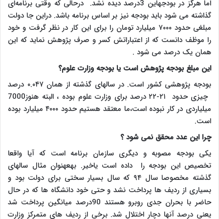
اما هرگز در بودجهاین 3درصد دیده نشد. درحالی که وقتی برنامه‌ای
گذاشته می شود باید بودجه نیز بر اساس برنامه باشد. دراین جا دولت
مبلغی حدود ۷۰۰۰ میلیارد تومان را برای این کار در نظر گرفت و خود
را موظف دانست که از اعتباراتش کسر و صرف پژوهش نماید که این
همان یک درصد می شود .
این مبلغ بودجه پژوهش است یا بودجه وزارت علوم؟
بودجه پژوهشی کشور است. در سالهای گذشته از همان ۰.۰۴۷ درصد
چیزی حدود ۲۱-۲۲ درصد برای وزارت علوم بوده ، البته هنوز7000
میلیاردی در کار نبوده است،ما معتقد هستیم حدود ۴۰۰۰ میلیارد بوده
است.
چرا این عدد محقق نمی شود
؟
یکی بودجه مصوبه و دیگری سازمان برنامه است که آیا واقعا
تخصیص این بودجه را داده است یاخیر. بهعهنوان مثال سالهای
گذشته مخصوصا سال ۹۴ که سال بسیار سختی برای دولت بود و
بسیاری از ردیف ها پرداخت نشد و حتی خود دانشگاه ها که در حال
حاضر با بحران جدی روبرو هستند 90درصد میانگین پرداخت شد
یعنی درصد آنها دچار اختلال شد. برخی از ردیف های متمرکز وزارت