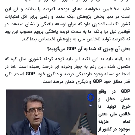
شاید مخاطبین بخواهند معنای بودجه 1درصد را بدانند و آن این
است در دنیا بخش پژوهش ،یک عددد و رقمی برای اکل اعتبارات
کشور یک استاندادری دارد که مزان توسعه یافتگی را نشان میدهد .در
قوانین قبل برا یانکه ما به سمت تویعه یافتگی برویم مصوب این بود
که 3درصد تولید ناخالص ملی به پژوهش اختصاص پیدا کند.
یعنی آن چیزی که شما به آن
GDP
می‌گویید؟
بله .البته باید به این نکته نیز باید توجه کردکه کشوری مثل کره که
متحول شده ،این رقم به چهار وخرده ای درصد رسیده است .اما در
اینجا دو مساله وجود دارد؛ یکی درصد و دیگری خود
GDP
است. یکی
قدر مطلق خود
GDP
و دیگری همان درصد است.
GDP
در واقع
همان دخل و
خرج تولید نا
خالص ملی یعنی
تمام هزینه
موجود در کشور از