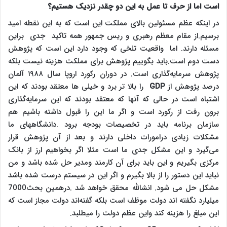
است اما از حرف تا عمل به این دو چقدر نزدیک هستیم؟
در اینکه عظم مسئولین بالای مملکت این است که به این نقطه امید
برسیم.از مقام معظم رهبری و ریس جمهور همه تاکید جدی براین
مسئله دارند. اما واقعیت تلخی که وجود دارد این است که پژوهش
دست دوم است.باید بگوییم پژوهش برای مملکت هزینه نیست بلکه
پژوهش سرمایه‌گذاری است. در دوران رکورد اروپا سال ۱۹۸۸ آلمان
درصد پژوهش از
GDP
را بالا تر برد و خیلی ها معتقد بودند که این
اشتباه است در حالی که آنها که معتقد بودند که این سرمایه‌گذاری
برون رفت از رکورد است و اگر ما این را قبول داشته باشیم هم
سازمان برنامه باید در تخصیصات بودجه برود .دانشگاههای ما
مشکلات زیادی درامورات داخلی دارند و بعد از آن پژوهش قرار
می‌گیرد و این مشکل جدی ما است مثلا اگر بخواهیم ارز از بانک
مرکزی بگیریم و این باید برای آن کارمند ومدیر حل شده باشد و من
نباید این دستور را از بالا بگیرم و اگر این در سیستم درست شده باشد
مشکل حل می شود. انشالله محقق خواهد شد .درهمین بحث7000
میلیارد نگفته اند دولت موظف است بلکه گفته‌ا‌ند دولت مجاز است که
این مبلغ را هزینه کند واین عظم دولت را میطلبد.