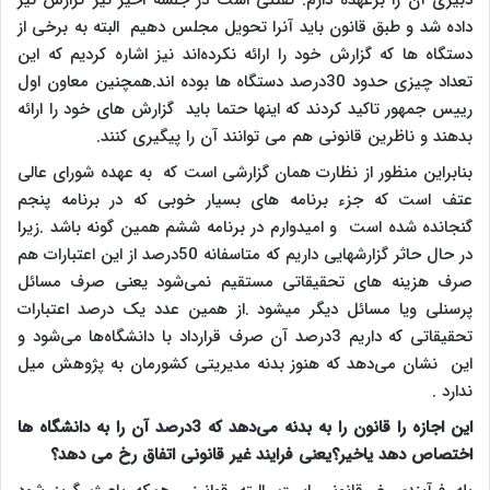
دبیری آن را برعهده دارم. گفتنی است در جلسه اخیر نیز گزارش نیز
داده شد و طبق قانون باید آنرا تحویل مجلس دهیم البته به برخی از
دستگاه ها که گزارش خود را ارائه نکرده‌اند نیز اشاره کردیم که این
تعداد چیزی حدود 30درصد دستگاه ها بوده اند.همچنین معاون اول
رییس جمهور تاکید کردند که اینها حتما باید گزارش های خود را ارائه
بدهند و ناظرین قانونی هم می توانند آن را پیگیری کنند.
بنابراین منظور از نظارت همان گزارشی است که به عهده شورای عالی
عتف است که جزء برنامه های بسیار خوبی که در برنامه پنجم
گنجانده شده است و امیدوارم در برنامه ششم همین گونه باشد .زیرا
در حال حاثر گزارشهایی داریم که متاسفانه 50درصد از این اعتبارات هم
صرف هزینه های تحقیقاتی مستقیم نمی‌شود یعنی صرف مسائل
پرسنلی ویا مسائل دیگر میشود .از همین عدد یک درصد اعتبارات
تحقیقاتی که داریم 3درصد آن صرف قرارداد با دانشگاه‌ها می‌شود و
این نشان می‌دهد که هنوز بدنه مدیریتی کشورمان به پژوهش میل
ندارد .
این اجازه را قانون را به بدنه می‌دهد که 3درصد آن را به دانشگاه ها
اختصاص دهد یاخیر؟یعنی فرایند غیر قانونی اتفاق رخ می دهد؟