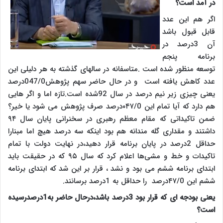
در آمد است؟
اگر هم این عدد
قابل قبول باشد
آن 3درصد در
برنامه پنجم
توسعه منظور شده است .متاسفانه در سالهای گذشته به هر دلیلی این
عدد کاهش یافته است و در حال حاضر سهم پژوهش047/0درصد
یعنی چیزی زیر نیم درصد در سال 92شده است.تازه اما و اگر هایی
هم دارد که آیا تمام این ۰۴۷/0درصد صرف پژوهش می شود یا خیر؟
ضمن تاکیداتی که مقام معظم رهبری در سخنرانی پایان سال ۹۴
داشتند و مقداری گله مندانه هم بود اینکه سه درصد هیچ اما مبنارا
حداقل 2درصد در پایان برنامه قرار دهید،در نهایت دولت با تمام
تاکیدات و خط و مشی‌ها اعلام کرد که سال ۹۵ که در حقیقت باید
ابتدای برنامه ششم می بود و نشد ، قرار بر این شد که ابتدای برنامه
ششم این ۴۷/0درصد را حداقل به 1درصد برسانند.
یعنی بودجه ای که قرار بود 3درصد باشد،درحال حاضر به1درصدرسیده
است؟