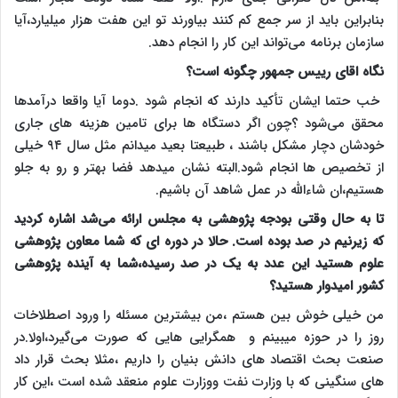
بنابراین باید از سر جمع کم کنند بیاورند تو این هفت هزار میلیارد،آیا
سازمان برنامه می‌تواند این کار را انجام دهد.
نگاه اقای رییس جمهور چگونه است؟
خب حتما ایشان تأکید دارند که انجام شود .دوما آیا واقعا درآمدها
محقق می‌شود ؟چون اگر دستگاه ها برای تامین هزینه های جاری
خودشان دچار مشکل باشند ، طبیعتا بعید میدانم مثل سال ۹۴ خیلی
از تخصیص ها انجام شود.البته نشان میدهد فضا بهتر و رو به جلو
هستیم،ان شاءالله در عمل شاهد آن باشیم
.
تا به حال وقتی بودجه پژوهشی به مجلس ارائه می‌شد اشاره کردید
که زیرنیم در صد بوده است. حالا در دوره ای که شما معاون پژوهشی
علوم هستید این عدد به یک در صد رسیده،شما به آینده پژوهشی
کشور امیدوار هستید؟
من خیلی خوش بین هستم ،من بیشترین مسئله را ورود اصطلاخات
روز را در حوزه میبینم و همگرایی هایی که صورت می‌گیرد،اولا.در
صنعت بحث اقتصاد های دانش بنیان را داریم ،مثلا بحث قرار داد
های سنگینی که با وزارت نفت ووزارت علوم منعقد شده است ،این کار