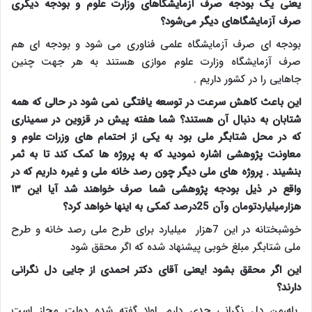
یعنی یک بودجه صرف آزمایشگاهای وزارت علوم و بودجه دیگری
صرف آزمایشگاهای دیگر می‌شود؟
بودجه ای صرف آزمایشگاه علمی فناوری می شود و بودجه ای هم
صرف آزمایشگاه وزارت علوم موازی هستند به هر جهت چنین
جاهایی را در کشور داریم .
این باعث کاهش سرعت در توسعه یافتگی نمی شود در حالی که همه
شتابان به دنبال آن هستند؟ شما هفته پیش در قزوین در سمیناری
که در محل شتابگر ملی بود به یکی از احتمام های وزرات علوم و
معاونت پژوهشی اشاره نمودید که به پروژه ها کمک کند تا به ثمر
بنشیند . پروژه های ملی دیگر چون رصد خانه ملی و غیره داریم که در
واقع در ذیل بودجه پژوهشی شما صرف خواهند شد آیا این ۱۳
هزارمیلیاردتومان وآن 25درصد کمکی به اینها خواهد کرد؟
خوشبختانه در این 7هزار میلیارد برای طرح ملی رصد خانه و طرح
ملی شتابگر مبلغ خوبی پیشنهاد شده که اگر محقق شود
این اگر محقق بشود !یعنی آقای دکتر احمدی از جایی دل نگرانی
دارند؟
بله،من دل نگرانی جدی دارم .اولا گفته شده دولت مجاز است