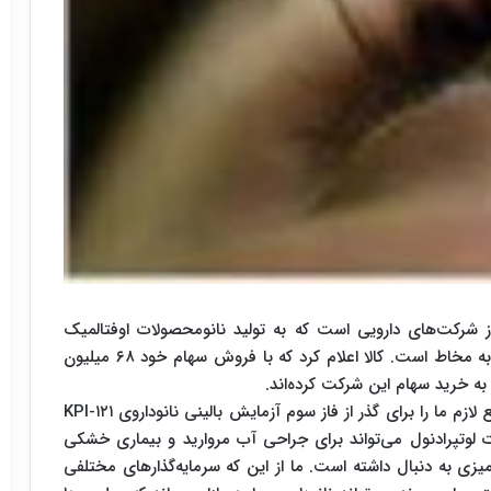
تیکالز (Kala Pharmaceuticals,) یکی از شرکت‌های دارویی است که به تولید نانومحصولات اوفتالمیک
می‌پردازد. این شرکت صاحب فناوری ذرات نفوذ کننده به مخاط است. کالا اعلام کرد که با فروش سهام خود ۶۸ میلیون
ه خرید سهام این شرکت کرده‌اند.
مارک لوویسکی از مدیران کالا می‌گوید: «این بودجه منابع لازم ما را برای گذر از فاز سوم آزمایش بالینی نانوداروی KPI-۱۲۱
ات لوتپرادنول می‌تواند برای جراحی آب مروارید و بیماری خشکی
میزی به دنبال داشته است. ما از این که سرمایه‌گذارهای مختلفی