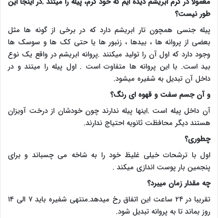
معمولا در کرم ابریشم دیده ایم که خود کرم، پیله را میتند .در اینجا این
طور نیست؟
پیله جنسی همچون تار ابریشم دارد که در برخی از گونه ها مثل
بعضی از پروانه ها ، بیدها ، زنبور ها یا حتی کک ها و سوسک ها
وجود دارد که اول آن را تولید میکنند .پروانه ابریشم در واقع یک نوع
بید است. با این پروانه ها متفاوت است . اول پیله را میتند و در
داخل آن تبدیل به شفیره میشود
.
و آن جسم سفت و قهوه ای رنگ؟
آن داخل پیله است .اینها پیله ندارند چون خودشان از درخت آویزان
هستند دیگر محافظت ثانویه احتیاج ندارند.
چطوری؟
اول با ترشحات خیلی غلیظ خود را به شاخه می چسباند و برای
پنجمین بار پوست اندازی میکند .
چه مقدار زمان میبرد؟
تقریبا در ۲۴ ساعت این اتفاق رخ میدهد.منتهی شفیره باید ۷ الی ۱۴
روز بماند تا به پروانه تبدیل شود
.