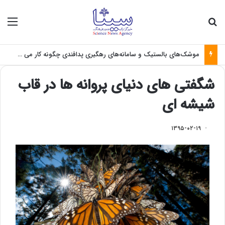
جستجو برای
منو
فاصله میان نخبگان و صنعت؛ چالش بزرگ تبدیل علم به فناوری
شگفتی های دنیای پروانه ها در قاب
شیشه ای
۱۳۹۵-۰۲-۱۹