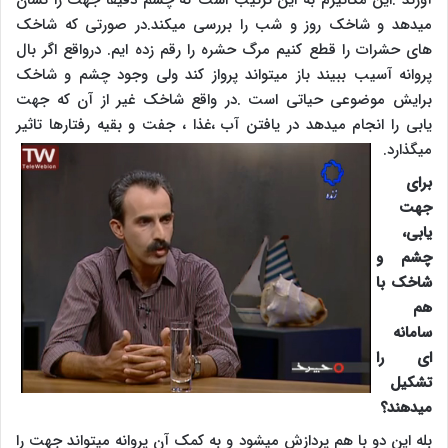
میدهد و شاخک روز و شب را بررسی میکند.در صورتی که شاخک
های حشرات را قطع کنیم مرگ حشره را رقم زده ایم. درواقع اگر بال
پروانه آسیب ببیند باز میتواند پرواز کند ولی وجود چشم و شاخک
برایش موضوعی حیاتی است .در واقع شاخک غیر از آن که جهت
یابی را انجام میدهد در یافتن آب ،غذا ، جفت و بقیه رفتارها تاثیر
میگذارد.
برای
جهت
یابی،
چشم و
شاخک با
هم
سامانه
ای را
تشکیل
میدهند؟
بله این دو با هم پردازش میشود و به کمک آن پروانه میتواند جهت را