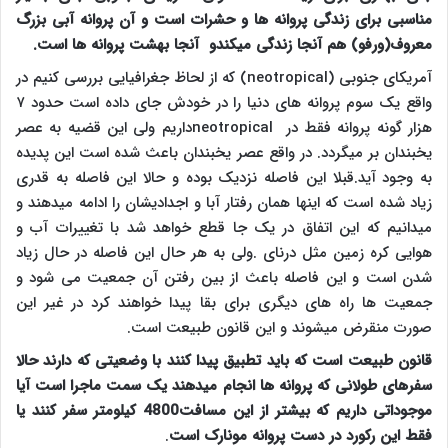
مناسبی برای زندگی پروانه ها و حشرات است و آن پروانه آبی بزرگ
معروف(ورفو) هم آنجا زندگی میکندو آنجا بهشت پروانه ها است
.
آمریکای جنوبی
(neotropical)
که از لحاظ جغرافیایی بررسی کنیم در
واقع یک سوم پروانه های دنیا را در خودش جای داده است حدود ۷
هزار گونه پروانه فقط در
neotropical
داریم ولی این قضیه به عصر
یخبندان بر میگردد. در واقع عصر یخبندان باعث شده است این پدیده
به وجود آید.قبلا این فاصله نزدیک بوده و حالا این فاصله به قدری
زیاد شده است که اینها همان رفتار آبا و اجدادیشان را ادامه میدهند و
میدانیم که این اتفاق در یک جا قطع خواهد شد با تغییرات آب و
هوایی کره زمین مثل درنای .ولی به هر حال این فاصله در حال زیاد
شدن است و این فاصله باعث از بین رفتن آن جمعیت می شود و
جمعیت ها راه های دیگری برای بقا پیدا خواهند کرد در غیر این
صورت منقرض میشوند و این قانون طبیعت است.
قانون طبیعت است که باید تطبیق پیدا کنند با وضعیتی که دارند حالا
سفرهای طولانی که پروانه ها انجام میدهند یک سمت ماجرا است آیا
موجوداتی داریم که بیشتر از این مسافت4800 کیلومتر سفر کنند یا
فقط این رکورد در دست پروانه مونارک است
.