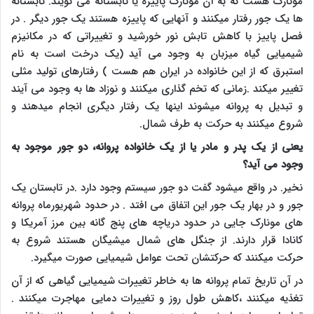
مونارک هست که به آن مونارک پاییزه یا تابستانه می گویند. تابستانه
ها یک جور رفتار میکنند و آنهایی که پاییزه هستند یک جور دیگر . در
فصل پاییز با کاهش تابش نور خورشید و تغییراتی که در مکانیزم
شیمیایی گیاه میزبان به وجود می آید (یک درخت است به نام
استبرق که از این خانواده در ایران هم هست ) رفتارهای تولید مثلی
تغییر میکند .زمانی که تخم گذاری میکنند و نوزاد ها به وجود می آیند
و تبدیل به پروانه میشوند اینها یک رفتار دیگری انجام میدهند و
شروع میکنند به حرکت به طرف شمال
.
یعنی از یک پدر و مادر یا از یک خانواده پروانه، دو جور موجود به
وجود می آید؟
نخیر. در واقع میشود گفت دو جور سیستم وجود دارد .در تابستان یک
جور و در بهار یک جور این اتفاق می افتد . در حدود شهریورماه پروانه
های مونارک جایی در حدود دریاچه های پنج گانه بین مرز آمریکا و
کانادا قرار دارند. از جنگل های شمال میشیگان هستند شروع به
حرکت میکنند که حرکتشان تحت عوامل شیمیایی صورت میگیرد.
در آن تاریخ تمام پروانه ها به خاطر تغییرات شیمیایی گیاهی که از آن
تغذیه میکنند ،کاهش طول روز و تغییرات دمایی مهاجرت میکنند .