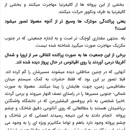
بخشی از این پروانه ها از کالیفرنیا مهاجرت میکنند و بخشی از
کالیفرنیا به طرف ونکوور حرکت میکنند.
یعنی پراکندگی مونارک ها وسیع تر از آنچه معمولا تصور میشود
است؟
بله .منتهی مقداری کوچک تر است و به اندازه جمعیتی که در جنوب
مکزیک مهاجرت صورت میگیرد شناخته شده نیست.
برخی از این جمعیت ها به صورت پراکنده اتفاقی سر از اروپا و شمال
آفریقا درمی آوردند یا روی اقیانوس در حال پرواز دیده شده اند.
آنهایی که در چنین مناطقی دیده میشوند مسیرشان را گم کرده اند.
قبلا تصور بر این بود که فقط حشرات به کمک سیستم میدان
مغناطیسی زمین، جهت هایشان را پیدا میکنند. معمولا به صورت
شمالی- جنوبی مسیرها را در راستای نصف النهار میروند و برمی گردند
.اخیرا شخصی به نام پروفسور الیشلیزرمن که در دانشگاه واشنگتن
،ریاضیدان هستند با مطالعاتی که روی آناتومی دقیق شاخک و چشم
پروانه انجام دادند به این نتیجه رسیدند اعصابی که در شاخک و
چشم پروانه وجود دارد باهم و تواما مکانیزم ویژه ای را به وجود می
آورند .این مکانیزم به این ترتیب است که چشم دقیقا جهت را نشان