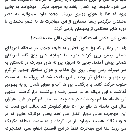
می شود طبیعتا چه انسان باشد یه موجود دیگر ، میخواهد به جایی
برود که غذا یا هوای بهتری برایش وجود دارد .میتوانیم به عصر
یخبندان برگردیم ریشه بسیاری از این مهاجرت ها به عصر یخبندان یا
دوره های مختلفی از یخبندان بازمی گردد.
یعنی این عادتی است که از آن زمان باقی مانده است؟
بله. در زمانی که یخ های قطبی به طرف جنوب در منطقه آمریکای
شمالی پیش روی کردند تقریبا تا دریاچه های پنج گانه آمریکای
شمالی پیش آمدند. جایی که امروزه پروانه های مونارک در تابستان به
سر میبرند. زمان پیش روی یخ ها،آب و هوای مناطق جنوبی تر گرم
تر، بهتر و متعادل تر بودند . این باعث شد که پروانه ها به سمت
جنوب حرکت کنند. با بازگشت یخ ها آب و هوای شمال رو به بهبودی
گذاشت و این پروانه ها در مسیر رفت و برگشت قرار گرفتند. منتهی
این فاصله ها کم بود شاید در حد چند صد متر .کم کم در طول هزاران
سال این فاصله ها بالغ بر ۴-۵ هزار کیلومتر شد .جالب این است که
این مهاجرت سالی دوبار اتفاق می افتد یعنی مونارک هایی که در
جنوب کانادا هستند دوباره باز می گردند و به سمت منطقه مکزیک
می روند.البته این مهاجرت فقط در این قسمتها اتفاق نمی افتد.چراکه