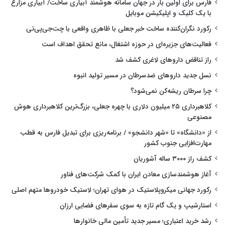
فارس برای اولین بار در جهان سامانه هوشمند آبیاری ساخت/ آبیاری مزارع
با یک کلیک و اپلیکیشن موبایل
رکورد نگران‌کننده ساخت خبر جعلی با ظاهری واقعی با چت‌جی‌پی‌تی
فعالیت‌های جزیره‌ای در حوزه اشتغال، مانع تحقق اهداف است
راز تناقض داروهای لاغری کشف شد
نسل جدید داروهای ضدسرطان در مسیر تولید انبوه
چرا سرطان ریشه‌کن نمی‌شود؟
کلاهبرداری ۲۵ میلیون دلاری با چهره جعلی، بزرگ‌ترین کلاهبرداری هوش
مصنوعی
از «دانشگاه» تا «شهر دانشجو» / برنامه‌ریزی برای تبدیل فارس به قطب
مهارت‌افزایی جنوب کشور
کشف راز ۳۰۰۰ ساله آشوریان
آغاز هوشمندسازی معادن ایران با کمک شرکت‌های فناور
رکورد جهانی میکروپلاستیک در هوای تهران؛ لاستیک خودروها متهم اصلی
استارشیپ و یک گام تازه به سوی سفرهای فضایی ارزان
رشد خرید اعتباری؛ مسیر جدید تأمین مالی خانوارها