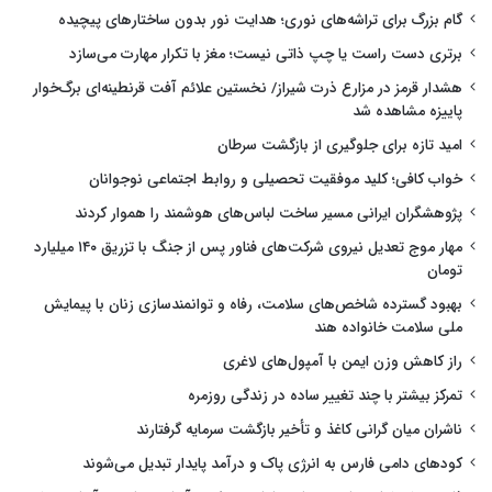
گام بزرگ برای تراشه‌های نوری؛ هدایت نور بدون ساختارهای پیچیده
برتری دست راست یا چپ ذاتی نیست؛ مغز با تکرار مهارت می‌سازد
هشدار قرمز در مزارع ذرت شیراز/ نخستین علائم آفت قرنطینه‌ای برگ‌خوار
پاییزه مشاهده شد
امید تازه برای جلوگیری از بازگشت سرطان
خواب کافی؛ کلید موفقیت تحصیلی و روابط اجتماعی نوجوانان
پژوهشگران ایرانی مسیر ساخت لباس‌های هوشمند را هموار کردند
مهار موج تعدیل نیروی شرکت‌های فناور پس از جنگ با تزریق ۱۴۰ میلیارد
تومان
بهبود گسترده شاخص‌های سلامت، رفاه و توانمندسازی زنان با پیمایش
ملی سلامت خانواده هند
راز کاهش وزن ایمن با آمپول‌های لاغری
تمرکز بیشتر با چند تغییر ساده در زندگی روزمره
ناشران میان گرانی کاغذ و تأخیر بازگشت سرمایه گرفتارند
کودهای دامی فارس به انرژی پاک و درآمد پایدار تبدیل می‌شوند