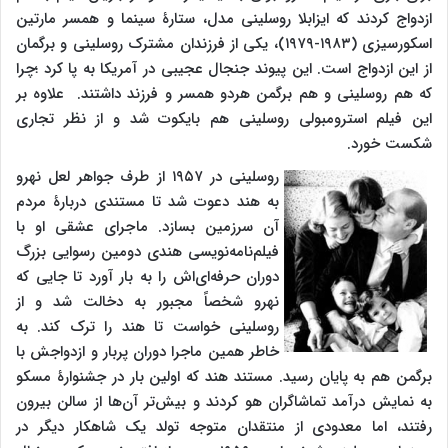
ازدواج کردند که ایزابلا روسلینی مدل، ستارۀ سینما و همسر مارتین
اسکورسیزی (۱۹۸۳-۱۹۷۹)، یکی از فرزندان مشترک روسلینی و برگمان
از این ازدواج است. این پیوند جنجال عجیبی در آمریکا به پا کرد ؛چرا
که هم روسلینی و هم برگمن هردو همسر و فرزند داشتند. علاوه بر
این فیلم استرومبولی روسلینی هم بایکوت شد و از نظر تجاری
شکست خورد.
روسلینی در ۱۹۵۷ از طرف جواهر لعل نهرو
به هند دعوت شد تا مستندی دربارۀ مردم
آن سرزمین بسازد. ماجرای عشقی او با
فیلم‌نامه‌نویسی هندی دومین رسوایی بزرگ
دوران حرفه‌ای‌اش را به بار آورد تا جایی که
نهرو شخصاً مجبور به دخالت شد و از
روسلینی خواست تا هند را ترک کند. به
خاطر همین ماجرا دوران پربار و ازدواجش با
برگمن هم به پایان رسید. مستند هند که اولین بار در جشنوارۀ مسکو
به نمایش درآمد تماشاگران هو کردند و بیش‌تر آن‌ها از سالن بیرون
رفتند، اما معدودی از منتقدان متوجه تولد یک شاهکار دیگر در