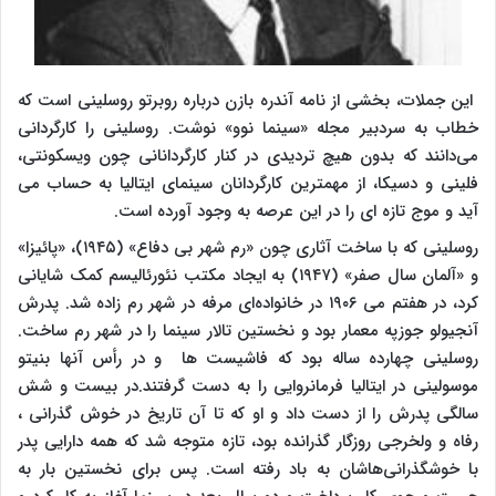
این جملات، بخشی از نامه آندره بازن درباره روبرتو روسلینی است که
خطاب به سردبیر مجله «سینما نوو» نوشت. روسلینی را کارگردانی
می‌دانند که بدون هیچ تردیدی در کنار کارگردانانی چون ویسکونتی،
فلینی و دسیکا، از مهمترین کارگردانان سینمای ایتالیا به حساب می
آید و موج تازه ای را در این عرصه به وجود آورده است.
روسلینی که با ساخت آثاری چون «رم شهر بی دفاع» (۱۹۴۵)، «پائیزا»
و «آلمان سال صفر» (۱۹۴۷) به ایجاد مکتب نئورئالیسم کمک شایانی
کرد، در هفتم می ۱۹۰۶ در خانواده‌ای مرفه در شهر رم زاده شد. پدرش
آنجیولو جوزپه معمار بود و نخستین تالار سینما را در شهر رم ساخت.
روسلینی چهارده ساله بود که فاشیست ها و در رأس آنها بنیتو
موسولینی در ایتالیا فرمانروایی را به دست گرفتند.در بیست و شش
سالگی پدرش را از دست داد و او که تا آن تاریخ در خوش گذرانی ،
رفاه و ولخرجی روزگار گذرانده بود، تازه متوجه شد که همه دارایی پدر
با خوشگذرانی‌هاشان به باد رفته است. پس برای نخستین بار به