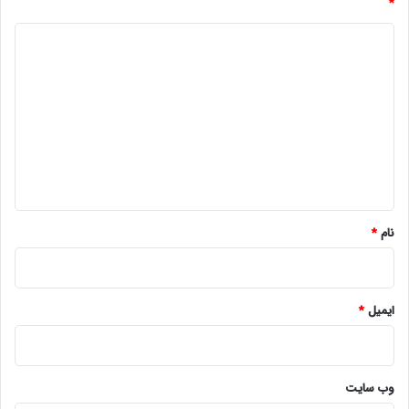
*
د
ی
د
گ
ا
ه
*
نام
*
ایمیل
*
وب‌ سایت