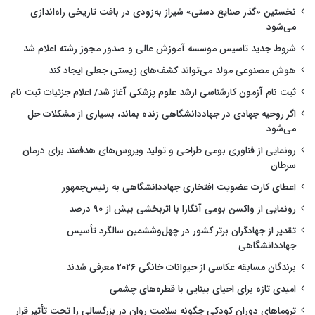
نخستین «گذر صنایع دستی» شیراز به‌زودی در بافت تاریخی راه‌اندازی
می‌شود
شروط جدید تاسیس موسسه آموزش عالی و صدور مجوز رشته اعلام شد
هوش مصنوعی مولد می‌تواند کشف‌های زیستی جعلی ایجاد کند
ثبت نام آزمون کارشناسی ارشد علوم پزشکی آغاز شد/ اعلام جزئیات ثبت نام
اگر روحیه جهادی در جهاددانشگاهی زنده بماند، بسیاری از مشکلات حل
می‌شود
رونمایی از فناوری بومی طراحی و تولید ویروس‌های هدفمند برای درمان
سرطان
اعطای کارت عضویت افتخاری جهاددانشگاهی به رئیس‌جمهور
رونمایی از واکسن بومی آنگارا با اثربخشی بیش از ۹۰ درصد
تقدیر از جهادگران برتر کشور در چهل‌وششمین سالگرد تأسیس
جهاددانشگاهی
برندگان مسابقه عکاسی از حیوانات خانگی ۲۰۲۶ معرفی شدند
امیدی تازه برای احیای بینایی با قطره‌های چشمی
تروماهای دوران کودکی چگونه سلامت روان در بزرگسالی را تحت تأثیر قرار