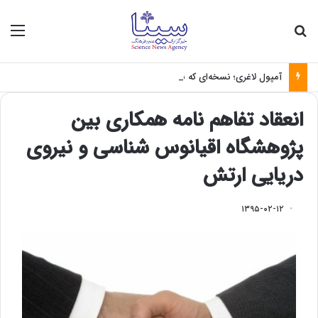
جستجو برای
منو
آمپول لاغری؛ نسخه‌ای که بدون تغذیه خطرناک می‌شود
انعقاد تفاهم نامه همکاری بین
پژوهشگاه اقیانوس شناسی و نیروی
دریایی ارتش
۱۳۹۵-۰۲-۱۲