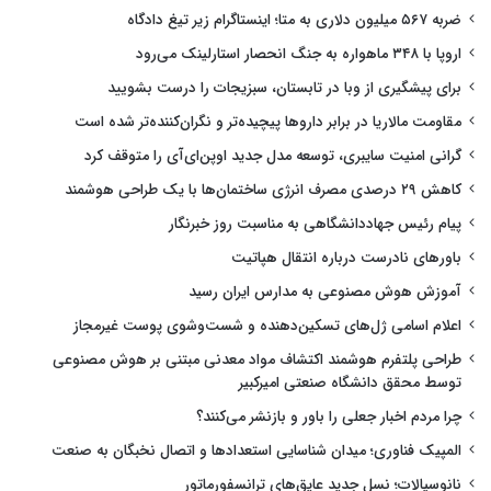
ضربه ۵۶۷ میلیون دلاری به متا؛ اینستاگرام زیر تیغ دادگاه
اروپا با ۳۴۸ ماهواره به جنگ انحصار استارلینک می‌رود
برای پیشگیری از وبا در تابستان، سبزیجات را درست بشویید
مقاومت مالاریا در برابر داروها پیچیده‌تر و نگران‌کننده‌تر شده است
گرانی امنیت سایبری، توسعه مدل جدید اوپن‌ای‌آی را متوقف کرد
کاهش ۲۹ درصدی مصرف انرژی ساختمان‌ها با یک طراحی هوشمند
پیام رئیس جهاددانشگاهی به مناسبت روز خبرنگار
باورهای نادرست درباره انتقال هپاتیت
آموزش هوش مصنوعی به مدارس ایران رسید
اعلام اسامی ژل‌های تسکین‌دهنده و شست‌وشوی پوست غیرمجاز
طراحی پلتفرم هوشمند اکتشاف مواد معدنی مبتنی بر هوش مصنوعی
توسط محقق دانشگاه صنعتی امیرکبیر
چرا مردم اخبار جعلی را باور و بازنشر می‌کنند؟
المپیک فناوری؛ میدان شناسایی استعدادها و اتصال نخبگان به صنعت
نانوسیالات؛ نسل جدید عایق‌های ترانسفورماتور