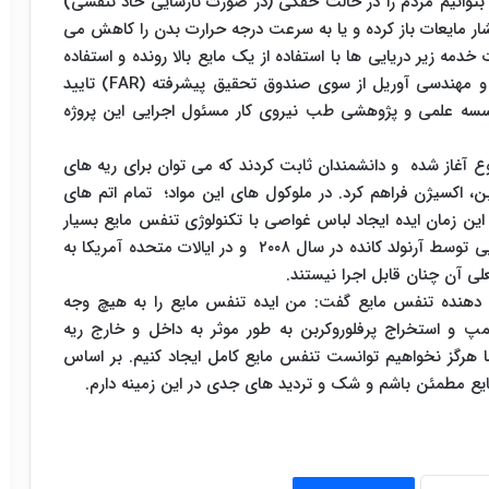
ه بتوانیم مردم را در حالت خفگی (در صورت نارسایی حاد تنفسی)
شار مایعات باز کرده و یا به سرعت درجه حرارت بدن را کاهش می
مه زیر دریایی ها با استفاده از یک مایع بالا رونده و استفاده
از روش تنفس مایع است، پیشتر درشورای علمی فنی و مهندسی آوریل از سوی صندوق تحقیق پیشرفته (FAR) تایید
سه علمی و پژوهشی طب نیروی کار مسئول اجرایی این پروژه
 آغاز شده و دانشمندان ثابت کردند که می توان برای ریه های
ربن، اکسیژن فراهم کرد. در ملوکول های این مواد؛ تمام اتم های
ن زمان ایده ایجاد لباس غواصی با تکنولوژی تنفس مایع بسیار
مشهور شد. به عنوان مثال تعدادی از چنین دستگاه هایی توسط آرنولد کانده در سال ۲۰۰۸ و در ایالات متحده آمریکا به
لی آن چنان قابل اجرا نیستند.
ه دهنده تنفس مایع گفت: من ایده تنفس مایع را به هیچ وجه
مپ و استخراج پرفلوروکربن به طور موثر به داخل و خارج ریه
ا هرگز نخواهیم توانست تنفس مایع کامل ایجاد کنیم. بر اساس
مایع مطمئن باشم و شک و تردید های جدی در این زمینه دارم.