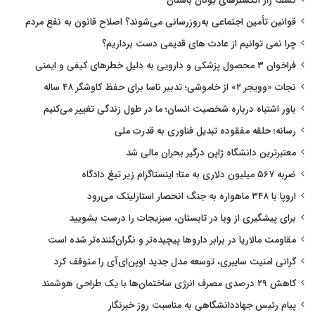
کشف راز انگشترهای یونان باستان
قوانین تأمین اجتماعی به‌روزرسانی می‌شوند؟ اصلاح قانون به نفع مردم
چرا نمی توانیم از عادت های قدیمی دست برداریم؟
فراخوان ۳ محصول پزشکی و دارویی به دلیل خطرهای کیفی و ایمنی
نجات «وویجر ۲» از خاموشی؛ تدبیر ناسا برای حفظ کاوشگر ۴۸ ساله
باور اشتباه درباره شخصیت انسان؛ ما در طول زندگی تغییر می‌کنیم
رسانه؛ حلقه مفقوده تبدیل فناوری به قدرت ملی
معتبرترین دانشگاه ژاپن درگیر بحران مالی شد
ضربه ۵۶۷ میلیون دلاری به متا؛ اینستاگرام زیر تیغ دادگاه
اروپا با ۳۴۸ ماهواره به جنگ انحصار استارلینک می‌رود
برای پیشگیری از وبا در تابستان، سبزیجات را درست بشویید
مقاومت مالاریا در برابر داروها پیچیده‌تر و نگران‌کننده‌تر شده است
گرانی امنیت سایبری، توسعه مدل جدید اوپن‌ای‌آی را متوقف کرد
کاهش ۲۹ درصدی مصرف انرژی ساختمان‌ها با یک طراحی هوشمند
پیام رئیس جهاددانشگاهی به مناسبت روز خبرنگار