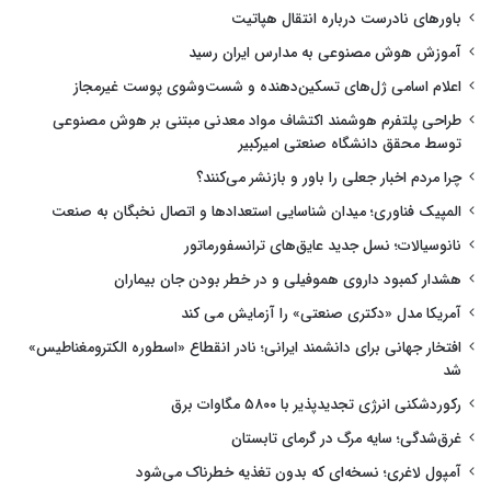
باورهای نادرست درباره انتقال هپاتیت
آموزش هوش مصنوعی به مدارس ایران رسید
اعلام اسامی ژل‌های تسکین‌دهنده و شست‌وشوی پوست غیرمجاز
طراحی پلتفرم هوشمند اکتشاف مواد معدنی مبتنی بر هوش مصنوعی
توسط محقق دانشگاه صنعتی امیرکبیر
چرا مردم اخبار جعلی را باور و بازنشر می‌کنند؟
المپیک فناوری؛ میدان شناسایی استعدادها و اتصال نخبگان به صنعت
نانوسیالات؛ نسل جدید عایق‌های ترانسفورماتور
هشدار کمبود داروی هموفیلی و در خطر بودن جان بیماران
آمریکا مدل «دکتری صنعتی» را آزمایش می کند
افتخار جهانی برای دانشمند ایرانی؛ نادر انقطاع «اسطوره الکترومغناطیس»
شد
رکوردشکنی انرژی تجدیدپذیر با ۵۸۰۰ مگاوات برق
غرق‌شدگی؛ سایه مرگ در گرمای تابستان
آمپول لاغری؛ نسخه‌ای که بدون تغذیه خطرناک می‌شود