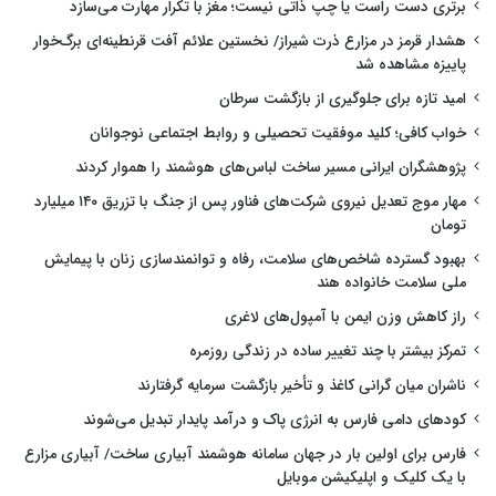
برتری دست راست یا چپ ذاتی نیست؛ مغز با تکرار مهارت می‌سازد
هشدار قرمز در مزارع ذرت شیراز/ نخستین علائم آفت قرنطینه‌ای برگ‌خوار
پاییزه مشاهده شد
امید تازه برای جلوگیری از بازگشت سرطان
خواب کافی؛ کلید موفقیت تحصیلی و روابط اجتماعی نوجوانان
پژوهشگران ایرانی مسیر ساخت لباس‌های هوشمند را هموار کردند
مهار موج تعدیل نیروی شرکت‌های فناور پس از جنگ با تزریق ۱۴۰ میلیارد
تومان
بهبود گسترده شاخص‌های سلامت، رفاه و توانمندسازی زنان با پیمایش
ملی سلامت خانواده هند
راز کاهش وزن ایمن با آمپول‌های لاغری
تمرکز بیشتر با چند تغییر ساده در زندگی روزمره
ناشران میان گرانی کاغذ و تأخیر بازگشت سرمایه گرفتارند
کودهای دامی فارس به انرژی پاک و درآمد پایدار تبدیل می‌شوند
فارس برای اولین بار در جهان سامانه هوشمند آبیاری ساخت/ آبیاری مزارع
با یک کلیک و اپلیکیشن موبایل