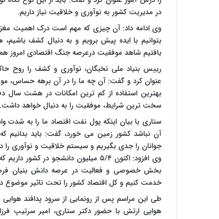
را درس آموز عنوان کرد و گفت: باید از این نوع نگاه ت
در مدیریت کشور به نوآوری و خلاقیت نیاز داریم.
وی ادامه داد: آن چیزی که مهم است درک اهمیت مغزهاست
بتوانیم با ایده پیش برویم و به دنبال کشف باشی
یافتیم شاهد موفقیت درعرصه جنگ اقتصادی امروز هم 
رییس بنیاد ملی نخبگان، نوآوری و کشف را روح حاک
عنوان کرد و گفت: آن چه ما را در آن برهه حساس، موف
بهترین استفاده از کم ترین امکانات در هشت سال دف
سخت ترین شرایط، موفقیت را به دنبال خواهد داشت.
ستاری با بیان اینکه پول نفت اقتصاد ما را به شدت 
آن نباشد کشور زمین می خورد، گفت: باید بدانیم ک
جوانان را جدی بگیریم و سیستم خلاقیت و نوآوری را در
وی افزود: اکنون ۵/۴ میلیون دانشجو در 
بخش خصوصی و فعالیت در عرصه دانش بنیان فرهنگ 
خدمت کنیم و کل اقتصاد کشور را تحت تاثیر موضوع دا
طی این مراسم پس از رونمایی از سرود پدافند هوایی با
هوایی ارتش با حضور دکتر ستاری، امیر سرتیپ فرزاد 