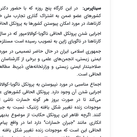
سیناپرس:
در این کارگاه پنج روزه که با حضور دکتر 
کشورهای عضو ضمن به اشتراک گذاری تجارب ملی خود
کارتاهنا، در مورد امکان پیوستن کشورها به پروتکل الحاق
کارتاهنا در ناگویای ژاپن به تصویب رسیده است مستلزم پیوستن حداقل ۴۰ کشور به
جمهوری اسلامی ایران در حال حاضر تصمیمی در مورد
ایمنی زیستی، انجمن‌های علمی و برخی از کارشناسان 
صلاحیتدار ایمنی زیستی و وزارتخانه‌های ذیربط مطالع
الحاقی است.
اجماع مناسبی در مورد نپیوستن به پروتکل ناگویا-کوالال
اجرایی شدن آن وجود دارد. پروتکل الحاقی کشورهای 
می‌کند تا در صورت بروز هر گونه خسارت ناشی از 
موجودات زنده تغییر شکل یافته ژنتیک نسبت به جبر
کنند. اگرچه ظاهر این پروتکل حکایت از موضوع بدیهی
انکاری مانند "جبران خسارات" دارد اما در واقع پیام
الحاقی این است که موجودات زنده تغییر شکل یافته