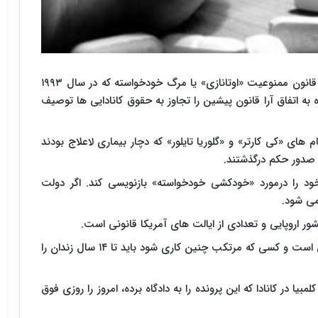
به گزارش ایرنا به نقل از رسانه های خبری، با این رای، قانون ممنوعیت «اوتانازی» یا مرگ خودخواسته که در سال ۱۹۹۳
 به اتفاق آرا قانون پیشین را تجاوز به حقوق کانادایی ها توصیف
های «کی کارتر» و «گلوریا تایلور» که دچار بیماری لاعلاج بودند
ز صدور حکم درگذشتند.
ود را درمورد «خودکشی خودخواسته» بازنویسی کند. اگر دولت
می شود.
ر اروپایی و تعدادی از ایالت های آمریکا قانونی است.
مشاوره، کمک یا تشویق به خودکشی در کانادا غیرقانونی است و کسی که مرتکب چنین کاری شود باید تا ۱۴ سال زندان را
 در کانادا که این پرونده را به دادگاه برده، امروز را روزی فوق