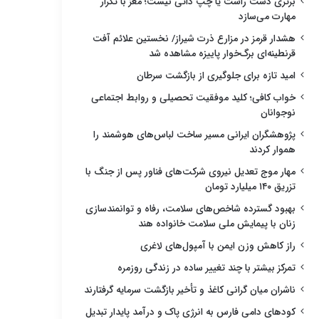
برتری دست راست یا چپ ذاتی نیست؛ مغز با تکرار
مهارت می‌سازد
هشدار قرمز در مزارع ذرت شیراز/ نخستین علائم آفت
قرنطینه‌ای برگ‌خوار پاییزه مشاهده شد
امید تازه برای جلوگیری از بازگشت سرطان
خواب کافی؛ کلید موفقیت تحصیلی و روابط اجتماعی
نوجوانان
پژوهشگران ایرانی مسیر ساخت لباس‌های هوشمند را
هموار کردند
مهار موج تعدیل نیروی شرکت‌های فناور پس از جنگ با
تزریق ۱۴۰ میلیارد تومان
بهبود گسترده شاخص‌های سلامت، رفاه و توانمندسازی
زنان با پیمایش ملی سلامت خانواده هند
راز کاهش وزن ایمن با آمپول‌های لاغری
تمرکز بیشتر با چند تغییر ساده در زندگی روزمره
ناشران میان گرانی کاغذ و تأخیر بازگشت سرمایه گرفتارند
کودهای دامی فارس به انرژی پاک و درآمد پایدار تبدیل