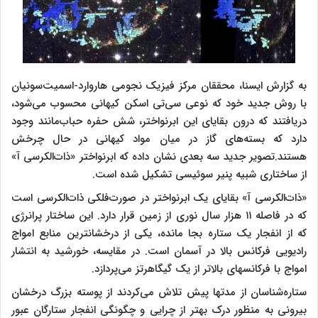
به گزارش ایسنا، محققان مرکز فیزیک نجومی هاروارد-اسمیت‌سونیان
با روش جدید خود که نوعی سی‌تی اسکن کیهانی محسوب می‌شود،
دریافتند که درون بقایای این ابرنواختر، شش حفره حباب‌مانند وجود
دارد که بسته‌های گاز در میان مواد کیهانی در حال چرخش
هستند.تصویر جدید سه بعدی نشان داده که ابرنواختر «ذات‌الکرسی آ»
از ساختاری شبیه پنیر سوئیسی تشکیل شده است.
«ذات‌الکرسی آ» بقایای یک ابرنواختر در صورت‌فلکی ذات‌الکرسی است
که در فاصله ۱۱ هزار سال نوری از زمین قرار دارد. این ساختار پرانرژی
که از انفجار یک ستاره بجا مانده، یکی از درخشانترین منابع امواج
رادیویی فرکانس بالا در آسمان است. در مقایسه، خورشید به انتشار
امواج با فرکانسهای بالاتر از یک گیگاهرتز می‌پردازد.
ستاره‌شناسان از مدتها پیش تلاش می‌کردند از پوسته بزرگ درخشان
بیرونی به منظور درک بهتر از چرایی و چگونگی انفجار ستارگان عبور