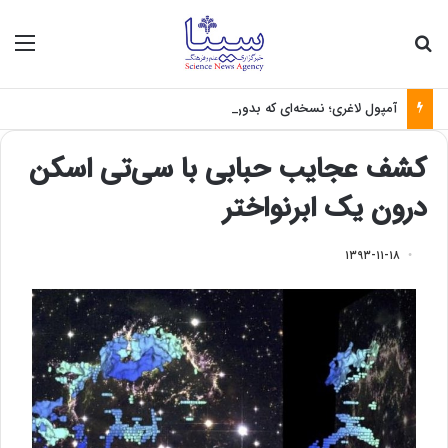
جستجو برای
منو
آمپول لاغری؛ نسخه‌ای که بدون تغذیه خطرناک می‌شود
کشف عجایب حبابی با سی‌تی اسکن
درون یک ابرنواختر
۱۳۹۳-۱۱-۱۸