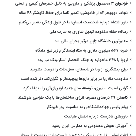
فراخوان ۳ محصول پزشکی و دارویی به دلیل خطرهای کیفی و ایمنی
نجات «وویجر ۲» از خاموشی؛ تدبیر ناسا برای حفظ کاوشگر ۴۸ ساله
باور اشتباه درباره شخصیت انسان؛ ما در طول زندگی تغییر می‌کنیم
رسانه؛ حلقه مفقوده تبدیل فناوری به قدرت ملی
معتبرترین دانشگاه ژاپن درگیر بحران مالی شد
ضربه ۵۶۷ میلیون دلاری به متا؛ اینستاگرام زیر تیغ دادگاه
اروپا با ۳۴۸ ماهواره به جنگ انحصار استارلینک می‌رود
برای پیشگیری از وبا در تابستان، سبزیجات را درست بشویید
مقاومت مالاریا در برابر داروها پیچیده‌تر و نگران‌کننده‌تر شده است
گرانی امنیت سایبری، توسعه مدل جدید اوپن‌ای‌آی را متوقف کرد
کاهش ۲۹ درصدی مصرف انرژی ساختمان‌ها با یک طراحی هوشمند
پیام رئیس جهاددانشگاهی به مناسبت روز خبرنگار
باورهای نادرست درباره انتقال هپاتیت
آموزش هوش مصنوعی به مدارس ایران رسید
اعلام اسامی ژل‌های تسکین‌دهنده و شست‌وشوی پوست غیرمجاز